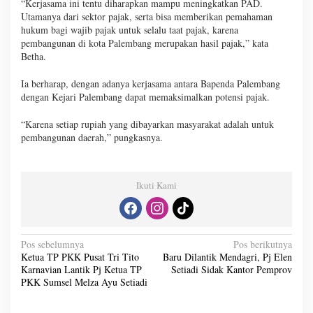
“Kerjasama ini tentu diharapkan mampu meningkatkan PAD.
Utamanya dari sektor pajak, serta bisa memberikan pemahaman
hukum bagi wajib pajak untuk selalu taat pajak, karena
pembangunan di kota Palembang merupakan hasil pajak,” kata
Betha.
Ia berharap, dengan adanya kerjasama antara Bapenda Palembang
dengan Kejari Palembang dapat memaksimalkan potensi pajak.
“Karena setiap rupiah yang dibayarkan masyarakat adalah untuk
pembangunan daerah,” pungkasnya.
Ikuti Kami
N
Pos sebelumnya
Pos berikutnya
Ketua TP PKK Pusat Tri Tito
Baru Dilantik Mendagri, Pj Elen
a
Karnavian Lantik Pj Ketua TP
Setiadi Sidak Kantor Pemprov
v
PKK Sumsel Melza Ayu Setiadi
i