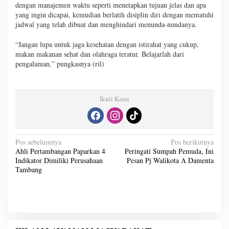
dengan manajemen waktu seperti menetapkan tujuan jelas dan apa
yang ingin dicapai, kemudian berlatih disiplin diri dengan mematuhi
jadwal yang telah dibuat dan menghindari menunda-nundanya.
“Jangan lupa untuk jaga kesehatan dengan istirahat yang cukup,
makan makanan sehat dan olahraga teratur. Belajarlah dari
pengalaman,” pungkasnya (ril)
Ikuti Kami
N
Pos sebelumnya
Pos berikutnya
Ahli Pertambangan Paparkan 4
Peringati Sumpah Pemuda, Ini
a
Indikator Dimiliki Perusahaan
Pesan Pj Walikota A Damenta
v
Tambang
i
g
a