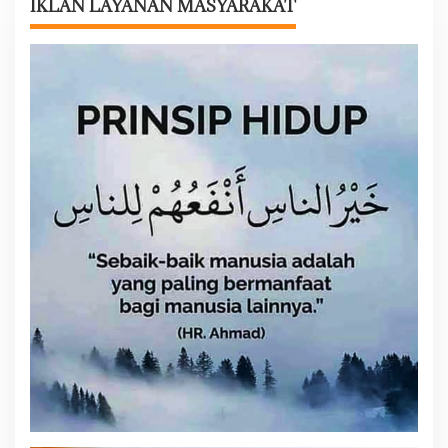
s
IKLAN LAYANAN MASYARAKAT
i
p
o
s