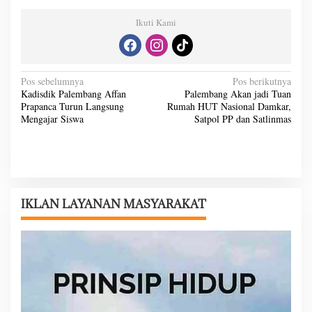
Ikuti Kami
N
Pos sebelumnya
Pos berikutnya
Kadisdik Palembang Affan
Palembang Akan jadi Tuan
a
Prapanca Turun Langsung
Rumah HUT Nasional Damkar,
v
Mengajar Siswa
Satpol PP dan Satlinmas
i
g
a
s
IKLAN LAYANAN MASYARAKAT
i
p
o
s