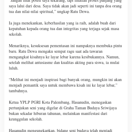
“Jangan lihat posisi saya sekarang, tapi lihatlah proses panjang yang
saya lalui dari desa. Saya tidak akan jadi seperti ini tanpa doa orang
tua dan nilai-nilai spiritual,” ungkap Ratu Dewa.
Ia juga menekankan, keberhasilan yang ia raih, adalah buah dari
kepatuhan kepada orang tua dan integritas yang terjaga sejak masa
sekolah.
Menariknya, kesuksesan pementasan ini nampaknya membuka pintu
baru. Ratu Dewa mengaku sempat ragu saat ada tawaran
mengangkat kisahnya ke layar lebar karena kesibukannya. Namun,
setelah melihat antusiasme dan kualitas akting para siswa, ia mulai
luluh.
“Melihat ini menjadi inspirasi bagi banyak orang, mungkin ini akan
menjadi pemantik saya untuk membawa kisah ini ke layar lebar,”
tambahnya.
Ketua YPLP PGRI Kota Palembang, Hasanudin, menegaskan
pertunjukan seni yang digelar di Graha Taman Budaya Sriwijaya
bukan sekadar hiburan tahunan, melainkan manifestasi dari
keunggulan sekolah.
Hasanudin mengungkapkan, bidang seni budaya telah menjadi