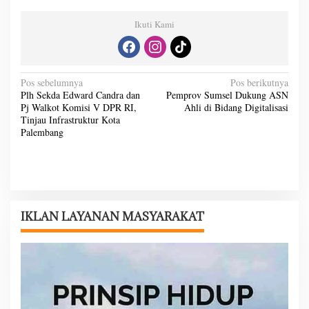
Ikuti Kami
N
Pos sebelumnya
Pos berikutnya
Plh Sekda Edward Candra dan
Pemprov Sumsel Dukung ASN
a
Pj Walkot Komisi V DPR RI,
Ahli di Bidang Digitalisasi
v
Tinjau Infrastruktur Kota
Palembang
i
g
a
s
i
IKLAN LAYANAN MASYARAKAT
p
o
s