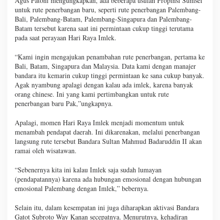
Agus Fatoni mengungkapkan, ada beberapa usulan Propinsi Sumsel
untuk rute penerbangan baru, seperti rute penerbangan Palembang-
Bali, Palembang-Batam, Palembang-Singapura dan Palembang-
Batam tersebut karena saat ini permintaan cukup tinggi terutama
pada saat perayaan Hari Raya Imlek.
“Kami ingin mengajukan penambahan rute penerbangan, pertama ke
Bali, Batam, Singapura dan Malaysia. Data kami dengan manajer
bandara itu kemarin cukup tinggi permintaan ke sana cukup banyak.
Agak nyambung apalagi dengan kalau ada imlek, karena banyak
orang chinese. Ini yang kami pertimbangkan untuk rute
penerbangan baru Pak,”ungkapnya.
Apalagi, momen Hari Raya Imlek menjadi momentum untuk
menambah pendapat daerah. Ini dikarenakan, melalui penerbangan
langsung rute tersebut Bandara Sultan Mahmud Badaruddin II akan
ramai oleh wisatawan.
“Sebenernya kita ini kalau Imlek saja sudah lumayan
(pendapatannya) karena ada hubungan emosional dengan hubungan
emosional Palembang dengan Imlek,” bebernya.
Selain itu, dalam kesempatan ini juga diharapkan aktivasi Bandara
Gatot Subroto Way Kanan secepatnya. Menurutnya, kehadiran