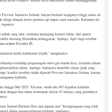
 kerja keras Pemprov Sumsel serta stakeholder dalam menanggulangi
h Provinsi Sumatera Selatan, karena berhasil terjaganya tinggi muka air
k dijaga dengan serius pastinya api dapat cepat menyala. Kalaupun itu
 tegasnya.
pihak yang lalai, terutama pemegang konsesi lahan, dari aparat
apabila memang ditemukan pelanggaran. Apalagi, Apel siaga tersebut
ana arahan Presiden RI.
emadaman ketika kebakaran terjadi,” pungkasnya.
ntribusinya terhadap pengurangan emisi gas rumah kaca, terutama dalam
ngkhawatirkan dunia. Apalagi, Indonesia memiliki rekam jejak yang
tapi, kondisi tersebut sudah dijawab Provinsi Sumatera Selatan, karena
nanganan karhutla.
ri hingga Mei 2025. Tercatat, sudah ada 983 kejadian karhutla
dian dengan luas lahan terdampak sekitar 43 hektare yang jumlahnya
umnya.
rnur Sumsel,Herman Deru dan jajaran atas” Kesiapsiagaan yang telah
 Sumsel dalam penanggulangan karhutla, tandasnya.