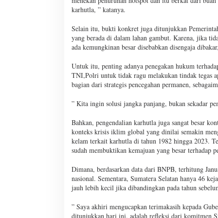
menekan penurunan hotspot dan itu berkat dari buah
karhutla, ” katanya.
Selain itu, bukti konkret juga ditunjukkan Pemerinta
yang berada di dalam lahan gambut. Karena, jika tida
ada kemungkinan besar disebabkan disengaja dibakar,
Untuk itu, penting adanya penegakan hukum terhadap 
TNI,Polri untuk tidak ragu melakukan tindak tegas 
bagian dari strategis pencegahan permanen, sebagaim
” Kita ingin solusi jangka panjang, bukan sekadar p
Bahkan, pengendalian karhutla juga sangat besar ko
konteks krisis iklim global yang dinilai semakin me
kelam terkait karhutla di tahun 1982 hingga 2023. Te
sudah membuktikan kemajuan yang besar terhadap pe
Dimana, berdasarkan data dari BNPB, terhitung Janua
nasional. Sementara, Sumatera Selatan hanya 46 keja
jauh lebih kecil jika dibandingkan pada tahun sebel
” Saya akhiri mengucapkan terimakasih kepada Gube
ditunjukkan hari ini, adalah refleksi dari komitmen