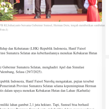
NPB RI,Suharyanto bersama Gubernur Sumsel, Herman Deru, tengah memberikan sambutan
Foto:J)
idup dan Kehutanan (LHK) Republik Indonesia, Hanif Faisol
insi Sumatera Selatan atas keberhasilannya menekan Kebakaran Hutan
gi Gubernur Sumatera Selatan, menghadiri Apel dan Simulasi
alembang, Selasa (29/7/2025).
blik Indonesia, Hanif Faisol Nurofiq mengatakan, pujian tersebut
, Pemerintah Provinsi Sumatera Selatan selama kepemimpinan Herman
stis dalam upaya menekan Kebakaran Hutan dan Lahan (Karhutla)
miliki lahan gambut 2,1 juta hektare. Tapi, Sumsel bisa berhasil