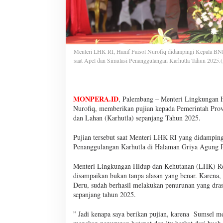
Menteri LHK RI, Hanif Faisol Nurofiq didampingi Kepala B
saat Apel dan Simulasi Penanggulangan Karhutla Tahun 2025.(
MONPERA.ID
, Palembang – Menteri Lingkungan H
Nurofiq, memberikan pujian kepada Pemerintah Prov
dan Lahan (Karhutla) sepanjang Tahun 2025.
Pujian tersebut saat Menteri LHK RI yang didampin
Penanggulangan Karhutla di Halaman Griya Agung P
Menteri Lingkungan Hidup dan Kehutanan (LHK) Repu
disampaikan bukan tanpa alasan yang benar. Karena
Deru, sudah berhasil melakukan penurunan yang dra
sepanjang tahun 2025.
” Jadi kenapa saya berikan pujian, karena Sumsel me