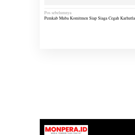
N
Pos sebelumnya
Pemkab Muba Komitmen Siap Siaga Cegah Karhutla
a
v
i
g
a
s
i
p
o
s