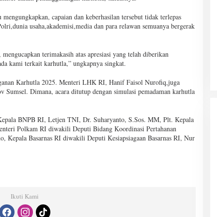
mengungkapkan, capaian dan keberhasilan tersebut tidak terlepas
I,Polri,dunia usaha,akademisi,media dan para relawan semuanya bergerak
engucapkan terimakasih atas apresiasi yang telah diberikan
da kami terkait karhutla,” ungkapnya singkat.
ganan Karhutla 2025. Menteri LHK RI, Hanif Faisol Nurofiq,juga
v Sumsel. Dimana, acara ditutup dengan simulasi pemadaman karhutla
 Kepala BNPB RI, Letjen TNI, Dr. Suharyanto, S.Sos. MM, Plt. Kepala
nteri Polkam RI diwakili Deputi Bidang Koordinasi Pertahanan
, Kepala Basarnas RI diwakili Deputi Kesiapsiagaan Basarnas RI, Nur
Ikuti Kami