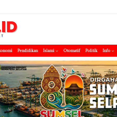
konomi
Pendidikan
Islami
Otomatif
Politik
Info