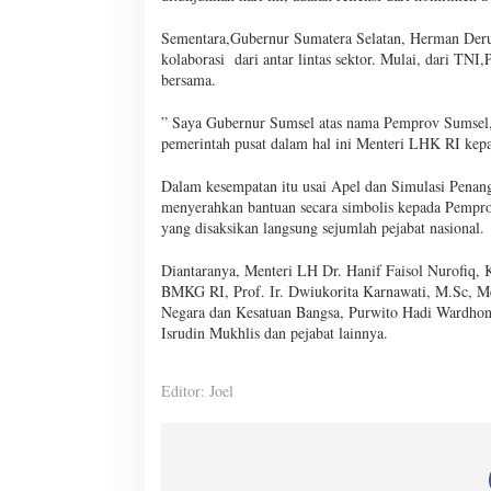
Sementara,Gubernur Sumatera Selatan, Herman Deru 
kolaborasi dari antar lintas sektor. Mulai, dari TN
bersama.
” Saya Gubernur Sumsel atas nama Pemprov Sumsel, m
pemerintah pusat dalam hal ini Menteri LHK RI kepa
Dalam kesempatan itu usai Apel dan Simulasi Penan
menyerahkan bantuan secara simbolis kepada Pempro
yang disaksikan langsung sejumlah pejabat nasional.
Diantaranya, Menteri LH Dr. Hanif Faisol Nurofiq,
BMKG RI, Prof. Ir. Dwiukorita Karnawati, M.Sc, Me
Negara dan Kesatuan Bangsa, Purwito Hadi Wardhono
Isrudin Mukhlis dan pejabat lainnya.
Editor: Joel