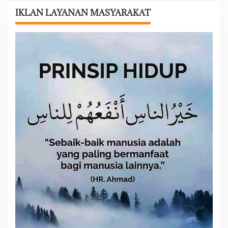
a
IKLAN LAYANAN MASYARAKAT
s
i
p
o
s