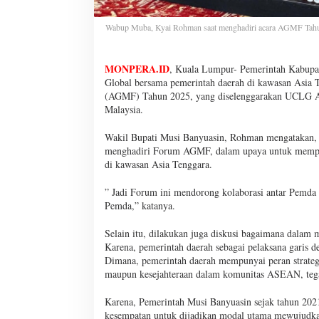
Wabup Muba, Kyai Rohman saat menghadiri acara AGMF Tahun
MONPERA.ID
, Kuala Lumpur- Pemerintah Kabupat
Global bersama pemerintah daerah di kawasan Asi
(AGMF) Tahun 2025, yang diselenggarakan UCLG 
Malaysia.
Wakil Bupati Musi Banyuasin, Rohman mengatakan, 
menghadiri Forum AGMF, dalam upaya untuk memper
di kawasan Asia Tenggara.
” Jadi Forum ini mendorong kolaborasi antar Pemda
Pemda,” katanya.
Selain itu, dilakukan juga diskusi bagaimana dalam 
Karena, pemerintah daerah sebagai pelaksana garis d
Dimana, pemerintah daerah mempunyai peran strategi
maupun kesejahteraan dalam komunitas ASEAN, teg
Karena, Pemerintah Musi Banyuasin sejak tahun 20
kesempatan untuk dijadikan modal utama mewujudkan