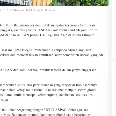
 2025 di Malaysia, Kuala Lumpur. (Foto:J)
en Musi Banyuasin perkuat untuk menjalin kerjasama kemitraan
a Tenggara, saa menghadiri ASEAN Governours and Mayors Forum
ASPAC dan ASEAN pada 11-16 Agustus 2025 di Kuala Lumpur,
saat ini Tim Delegasi Pemerintah Kabupaten Musi Banyuasin
kuat dan memanfaatkan kemitraan antar pemerintah daerah yang ada
 ASEAN dan kami berbagi praktik terbaik dalam penyelenggaraan
memberikan solusi atas permasalahan yang terjadi di tiap daerahnya.
epan dalam kebijakan nasional, dan regional maupun secara global.
s utama untuk mencapai keberlanjutan, ketahanan, inklusivitas
asnya.
21 lalu telah bergabung dengan UCLG ASPAC. Sehingga, ini
 Musi Banyuasin menjadi kabupaten global yang berorientasi