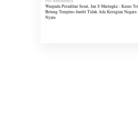
N
Pos sebelumnya
Waspada Peradilan Sesat, Jan S Maringka : Kasus To
a
Betung Tempino-Jambi Tidak Ada Kerugian Negara
v
Nyata
i
g
a
s
i
p
o
s