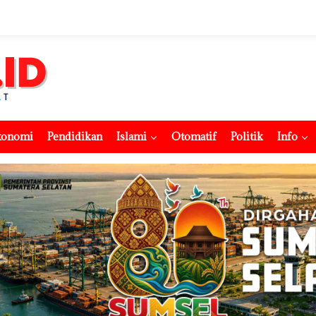
konomi
Pendidikan
Islami
Otomatif
Politik
Info