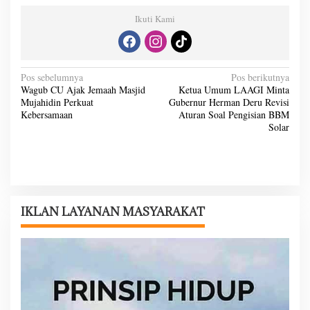
Ikuti Kami
N
Pos sebelumnya
Pos berikutnya
Wagub CU Ajak Jemaah Masjid
Ketua Umum LAAGI Minta
a
Mujahidin Perkuat
Gubernur Herman Deru Revisi
v
Kebersamaan
Aturan Soal Pengisian BBM
Solar
i
g
a
s
i
IKLAN LAYANAN MASYARAKAT
p
o
s