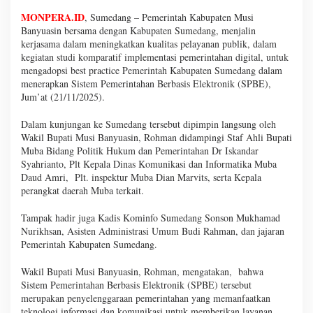
MONPERA.ID
, Sumedang – Pemerintah Kabupaten Musi
Banyuasin bersama dengan Kabupaten Sumedang, menjalin
kerjasama dalam meningkatkan kualitas pelayanan publik, dalam
kegiatan studi komparatif implementasi pemerintahan digital, untuk
mengadopsi best practice Pemerintah Kabupaten Sumedang dalam
menerapkan Sistem Pemerintahan Berbasis Elektronik (SPBE),
Jum’at (21/11/2025).
Dalam kunjungan ke Sumedang tersebut dipimpin langsung oleh
Wakil Bupati Musi Banyuasin, Rohman didampingi Staf Ahli Bupati
Muba Bidang Politik Hukum dan Pemerintahan Dr Iskandar
Syahrianto, Plt Kepala Dinas Komunikasi dan Informatika Muba
Daud Amri, Plt. inspektur Muba Dian Marvits, serta Kepala
perangkat daerah Muba terkait.
Tampak hadir juga Kadis Kominfo Sumedang Sonson Mukhamad
Nurikhsan, Asisten Administrasi Umum Budi Rahman, dan jajaran
Pemerintah Kabupaten Sumedang.
Wakil Bupati Musi Banyuasin, Rohman, mengatakan, bahwa
Sistem Pemerintahan Berbasis Elektronik (SPBE) tersebut
merupakan penyelenggaraan pemerintahan yang memanfaatkan
teknologi informasi dan komunikasi untuk memberikan layanan