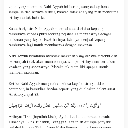
Ujian yang menimpa Nabi Ayyub ini berlangsung cukup lama,
sampai ia dan istrinya terusir, bahkan tidak ada yang mau menerima
istrinya untuk bekerja.
Suatu hari, istri Nabi Ayyub menjual satu dari dua kepang
rambutnya kepada putri seorang pejabat. Ia menukarnya dengan
makanan yang layak. Esok harinya, istrinya menjual kepang
rambutnya lagi untuk menukarnya dengan makanan.
Nabi Ayyub kemudian menolak makanan yang dibawa tersebut dan
bersumpah tidak akan memakannya, sampai istrinya menceritakan
keadaan yang sebenarnya. Mereka tak memiliki apapun untuk
membeli makanan.
Ketika Nabi Ayyub mengetahui bahwa kepala istrinya tidak
berambut, ia kemudian berdoa seperti yang dijelaskan dalam surat
Al Anbiya ayat 83,
وَاَيُّوْبَ اِذْ نَادٰى رَبَّهٗٓ اَنِّيْ مَسَّنِيَ الضُّرُّ وَاَنْتَ اَرْحَمُ الرَّاحِمِيْنَ ۚ
Artinya: “Dan (ingatlah kisah) Ayub, ketika dia berdoa kepada
Tuhannya, “(Ya Tuhanku), sungguh, aku telah ditimpa penyakit,
padahal Engkau Tuhan Yang Maha Penyayang dari semua yang