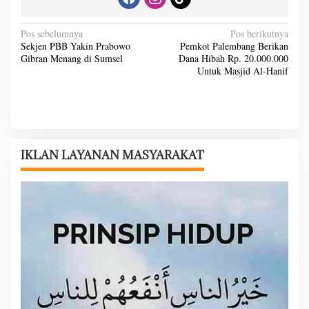
N
Pos sebelumnya
Pos berikutnya
Sekjen PBB Yakin Prabowo
Pemkot Palembang Berikan
a
Gibran Menang di Sumsel
Dana Hibah Rp. 20.000.000
v
Untuk Masjid Al-Hanif
i
g
a
s
IKLAN LAYANAN MASYARAKAT
i
p
o
s