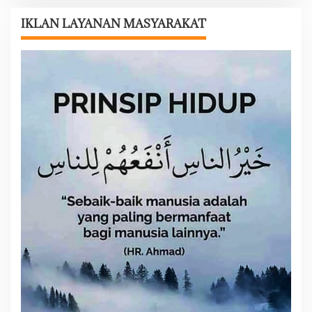
a
s
IKLAN LAYANAN MASYARAKAT
i
p
o
s