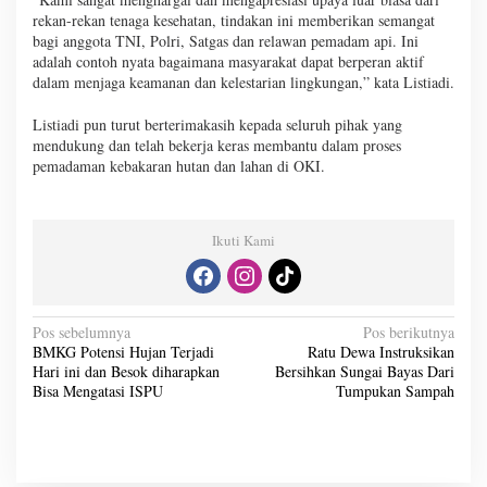
rekan-rekan tenaga kesehatan, tindakan ini memberikan semangat
bagi anggota TNI, Polri, Satgas dan relawan pemadam api. Ini
adalah contoh nyata bagaimana masyarakat dapat berperan aktif
dalam menjaga keamanan dan kelestarian lingkungan,” kata Listiadi.
Listiadi pun turut berterimakasih kepada seluruh pihak yang
mendukung dan telah bekerja keras membantu dalam proses
pemadaman kebakaran hutan dan lahan di OKI.
Ikuti Kami
N
Pos sebelumnya
Pos berikutnya
BMKG Potensi Hujan Terjadi
Ratu Dewa Instruksikan
a
Hari ini dan Besok diharapkan
Bersihkan Sungai Bayas Dari
v
Bisa Mengatasi ISPU
Tumpukan Sampah
i
g