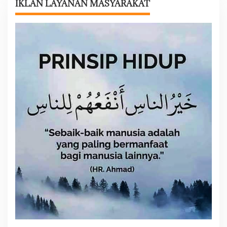
i
IKLAN LAYANAN MASYARAKAT
p
o
s