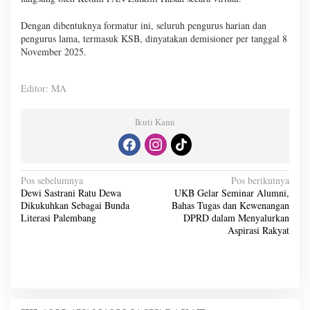
Dengan dibentuknya formatur ini, seluruh pengurus harian dan
pengurus lama, termasuk KSB, dinyatakan demisioner per tanggal 8
November 2025.
Editor: MA
Ikuti Kami
N
Pos sebelumnya
Pos berikutnya
Dewi Sastrani Ratu Dewa
UKB Gelar Seminar Alumni,
a
Dikukuhkan Sebagai Bunda
Bahas Tugas dan Kewenangan
v
Literasi Palembang
DPRD dalam Menyalurkan
Aspirasi Rakyat
i
g
a
s