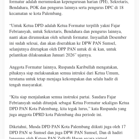
formatur adalah merumuskan kepengurusan harian (PH), Sekretaris,
Bendahara, POK dan pengurus lainnya serta pengurus DPC di 18
kecamatan se kota Palembang.
“Untuk Ketua DPD adalah Ketua Formatur terpilih yakni Fajar
Febriansyah, untuk Sekretaris, Bendahara dan pengurus lainnya,
nanti akan dirumuskan oleh seluruh formatur. Insyaallah Desember
ini sudah selesai, dan akan diserahkan ke DPW PAN Sumsel,
selanjutnya ditetapkan oleh DPP PAN untuk di sk kan, untuk
pelantikan dilaksanakan Januari 2026” ujarnya.
Anggota Formatur lainnya, Ruspanda Karibullah mengatakan,
pihaknya siap melaksanakan semua intruksi dari Ketua Umum,
terutama untuk tetap menjaga kekompakan dan selalu hadir di
tengah masyarakat.
“Kita siap menjalankan semua instruksi partai. Saudara Fajar
Febriansyah sudah ditunjuk sebagai Ketua Formatur sekaligus Ketua
DPD PAN Kota Palembang, kita tegak lurus,” kata Ruspanda yang
juga anggota DPRD kota Palembang dua periode ini.
Diketahui, Musda DPD PAN Kota Palembang diikuti juga oleh 17
DPD PAN se Sumsel dan juga DPW PAN Sumsel, Dan di hadiri
langsung oleh Ketum PAN Zulkifli Hasan secara virtual.