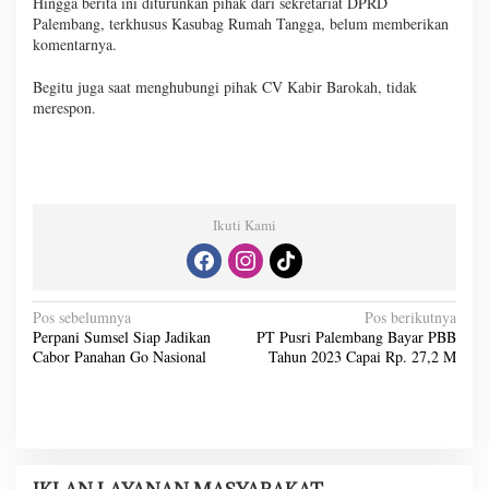
Hingga berita ini diturunkan pihak dari sekretariat DPRD
Palembang, terkhusus Kasubag Rumah Tangga, belum memberikan
komentarnya.
Begitu juga saat menghubungi pihak CV Kabir Barokah, tidak
merespon.
Ikuti Kami
N
Pos sebelumnya
Pos berikutnya
Perpani Sumsel Siap Jadikan
PT Pusri Palembang Bayar PBB
a
Cabor Panahan Go Nasional
Tahun 2023 Capai Rp. 27,2 M
v
i
g
a