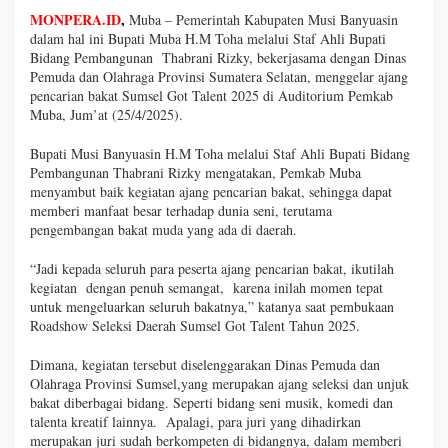
MONPERA.ID
,
Muba – Pemerintah Kabupaten Musi Banyuasin
dalam hal ini Bupati Muba H.M Toha melalui Staf Ahli Bupati
Bidang Pembangunan Thabrani Rizky, bekerjasama dengan Dinas
Pemuda dan Olahraga Provinsi Sumatera Selatan, menggelar ajang
pencarian bakat Sumsel Got Talent 2025 di Auditorium Pemkab
Muba, Jum’at (25/4/2025).
Bupati Musi Banyuasin H.M Toha melalui Staf Ahli Bupati Bidang
Pembangunan Thabrani Rizky mengatakan, Pemkab Muba
menyambut baik kegiatan ajang pencarian bakat, sehingga dapat
memberi manfaat besar terhadap dunia seni, terutama
pengembangan bakat muda yang ada di daerah.
“Jadi kepada seluruh para peserta ajang pencarian bakat, ikutilah
kegiatan dengan penuh semangat, karena inilah momen tepat
untuk mengeluarkan seluruh bakatnya,” katanya saat pembukaan
Roadshow Seleksi Daerah Sumsel Got Talent Tahun 2025.
Dimana, kegiatan tersebut diselenggarakan Dinas Pemuda dan
Olahraga Provinsi Sumsel,yang merupakan ajang seleksi dan unjuk
bakat diberbagai bidang. Seperti bidang seni musik, komedi dan
talenta kreatif lainnya. Apalagi, para juri yang dihadirkan
merupakan juri sudah berkompeten di bidangnya, dalam memberi