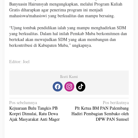
Banyuasin Hairunsyah mengungkapkan, melalui Program Kuliah
Gratis diharapkan agar penerima program ini menjadi
mahasiswa/mahasiswi yang berkualitas dan mampu bersaing.
“Ujung tombak pendidikan ialah yang mampu menghadirkan SDM
yang berkualitas. Dalam hal inilah Pemkab Muba berkomitmen dan
bertekad akan mewujudkan SDM yang akan membangun dan
berkontribusi di Kabupaten Muba,” ungkapnya.
Editor: Joel
Ikuti Kami
N
Pos sebelumnya
Pos berikutnya
Kejuaraan Bulu Tangkis PB
Plt Ketua BM PAN Palembang
a
Korpri Dimulai, Ratu Dewa
Hadiri Pembagian Sembako oleh
v
Ajak Masyarakat Anti Mager
DPW PAN Sumsel
i