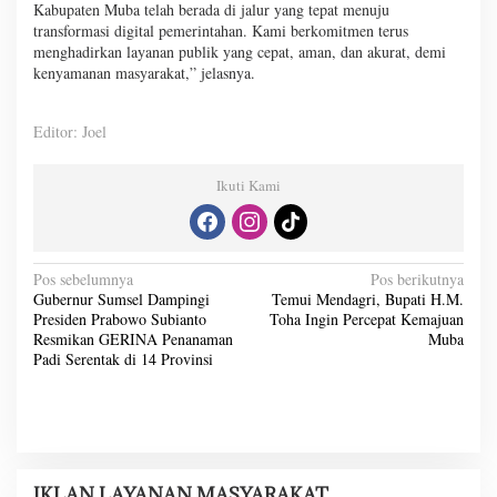
Kabupaten Muba telah berada di jalur yang tepat menuju
transformasi digital pemerintahan. Kami berkomitmen terus
menghadirkan layanan publik yang cepat, aman, dan akurat, demi
kenyamanan masyarakat,” jelasnya.
Editor: Joel
Ikuti Kami
N
Pos sebelumnya
Pos berikutnya
Gubernur Sumsel Dampingi
Temui Mendagri, Bupati H.M.
a
Presiden Prabowo Subianto
Toha Ingin Percepat Kemajuan
v
Resmikan GERINA Penanaman
Muba
Padi Serentak di 14 Provinsi
i
g
a
s
IKLAN LAYANAN MASYARAKAT