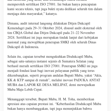
memperoleh sertifikasi ISO 27001. Ini bukan hanya pencapaian
kami secara teknis, tapi juga bukti nyata dedikasi seluruh tim dalam
menjaga data masyarakat,” katanya.
Dimana, audit internal langsung dilakukan Ditjen Dukcapil
Kemendagri pada 29–31 Oktober 2024, disusul audit eksternal oleh
tim CBQA Global dan Ditjen Dukcapil pada 21–22 November
2024. Sertifikasi ini juga merupakan tindak lanjut dari kebijakan
nasional yang mewajibkan penerapan SMKI oleh seluruh Dinas
Dukcapil di Indonesia.
Selain itu, capaian tersebut mengukuhkan Disdukcapil Muba,
sebagai satu-satunya instansi sejenis di Sumatera Selatan yang
berhasil meraih sertifikasi ISO 27001. Penerapan SMKI ini juga
menjadi fondasi kuat bagi inovasi pelayanan publik yang terus
dikembangkan, seperti program andalan Bupati Muba, yakni “Akta,
KK & KTP sampai di rumah”, melalui inovasi PADUKA ANTAT
MUBA dan LAPOR KE DESA MELIPAT, demi mewujudkan
Muba Maju Lebih Cepat.
Menanggapi tersebut, Bupati Muba, H. M. Toha, memberikan
apresiasi atas capaian prestasi ini. “Keberhasilan Disdukcapil Muba
bukan hanya membanggakan, tapi juga menunjukkan bahwa