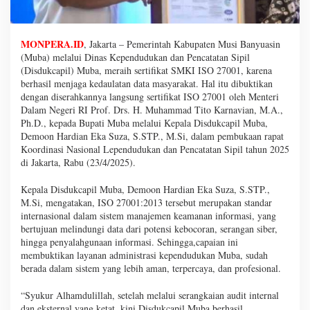
MONPERA.ID
, Jakarta – Pemerintah Kabupaten Musi Banyuasin
(Muba) melalui Dinas Kependudukan dan Pencatatan Sipil
(Disdukcapil) Muba, meraih sertifikat SMKI ISO 27001, karena
berhasil menjaga kedaulatan data masyarakat. Hal itu dibuktikan
dengan diserahkannya langsung sertifikat ISO 27001 oleh Menteri
Dalam Negeri RI Prof. Drs. H. Muhammad Tito Karnavian, M.A.,
Ph.D., kepada Bupati Muba melalui Kepala Disdukcapil Muba,
Demoon Hardian Eka Suza, S.STP., M.Si, dalam pembukaan rapat
Koordinasi Nasional Lependudukan dan Pencatatan Sipil tahun 2025
di Jakarta, Rabu (23/4/2025).
Kepala Disdukcapil Muba, Demoon Hardian Eka Suza, S.STP.,
M.Si, mengatakan, ISO 27001:2013 tersebut merupakan standar
internasional dalam sistem manajemen keamanan informasi, yang
bertujuan melindungi data dari potensi kebocoran, serangan siber,
hingga penyalahgunaan informasi. Sehingga,capaian ini
membuktikan layanan administrasi kependudukan Muba, sudah
berada dalam sistem yang lebih aman, terpercaya, dan profesional.
“Syukur Alhamdulillah, setelah melalui serangkaian audit internal
dan eksternal yang ketat, kini Disdukcapil Muba berhasil