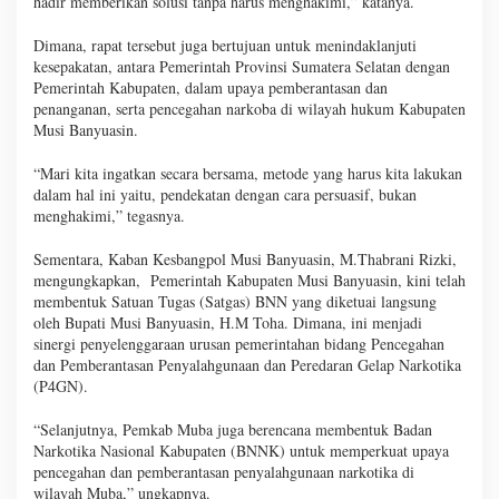
hadir memberikan solusi tanpa harus menghakimi,” katanya.
Dimana, rapat tersebut juga bertujuan untuk menindaklanjuti
kesepakatan, antara Pemerintah Provinsi Sumatera Selatan dengan
Pemerintah Kabupaten, dalam upaya pemberantasan dan
penanganan, serta pencegahan narkoba di wilayah hukum Kabupaten
Musi Banyuasin.
“Mari kita ingatkan secara bersama, metode yang harus kita lakukan
dalam hal ini yaitu, pendekatan dengan cara persuasif, bukan
menghakimi,” tegasnya.
Sementara, Kaban Kesbangpol Musi Banyuasin, M.Thabrani Rizki,
mengungkapkan, Pemerintah Kabupaten Musi Banyuasin, kini telah
membentuk Satuan Tugas (Satgas) BNN yang diketuai langsung
oleh Bupati Musi Banyuasin, H.M Toha. Dimana, ini menjadi
sinergi penyelenggaraan urusan pemerintahan bidang Pencegahan
dan Pemberantasan Penyalahgunaan dan Peredaran Gelap Narkotika
(P4GN).
“Selanjutnya, Pemkab Muba juga berencana membentuk Badan
Narkotika Nasional Kabupaten (BNNK) untuk memperkuat upaya
pencegahan dan pemberantasan penyalahgunaan narkotika di
wilayah Muba,” ungkapnya.