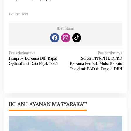
Editor: Joel
Ikuti Kami
N
Pos sebelumnya
Pos berikutnya
Pemprov Bersama DJP Rapat
Soroti PPN-PPH, DPRD
a
Optimalisasi Data Pajak 2026
Bersama Pemkab Muba Bersatu
v
Dongkrak PAD di Tengah DBH
i
g
a
s
IKLAN LAYANAN MASYARAKAT
i
p
o