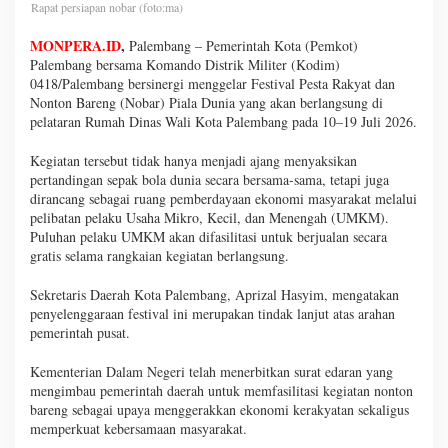
Rapat persiapan nobar (foto:ma)
MONPERA.ID
,
Palembang – Pemerintah Kota (Pemkot)
Palembang bersama Komando Distrik Militer (Kodim)
0418/Palembang bersinergi menggelar Festival Pesta Rakyat dan
Nonton Bareng (Nobar) Piala Dunia yang akan berlangsung di
pelataran Rumah Dinas Wali Kota Palembang pada 10–19 Juli 2026.
Kegiatan tersebut tidak hanya menjadi ajang menyaksikan
pertandingan sepak bola dunia secara bersama-sama, tetapi juga
dirancang sebagai ruang pemberdayaan ekonomi masyarakat melalui
pelibatan pelaku Usaha Mikro, Kecil, dan Menengah (UMKM).
Puluhan pelaku UMKM akan difasilitasi untuk berjualan secara
gratis selama rangkaian kegiatan berlangsung.
Sekretaris Daerah Kota Palembang, Aprizal Hasyim, mengatakan
penyelenggaraan festival ini merupakan tindak lanjut atas arahan
pemerintah pusat.
Kementerian Dalam Negeri telah menerbitkan surat edaran yang
mengimbau pemerintah daerah untuk memfasilitasi kegiatan nonton
bareng sebagai upaya menggerakkan ekonomi kerakyatan sekaligus
memperkuat kebersamaan masyarakat.