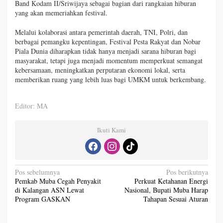
Band Kodam II/Sriwijaya sebagai bagian dari rangkaian hiburan
yang akan memeriahkan festival.
Melalui kolaborasi antara pemerintah daerah, TNI, Polri, dan
berbagai pemangku kepentingan, Festival Pesta Rakyat dan Nobar
Piala Dunia diharapkan tidak hanya menjadi sarana hiburan bagi
masyarakat, tetapi juga menjadi momentum memperkuat semangat
kebersamaan, meningkatkan perputaran ekonomi lokal, serta
memberikan ruang yang lebih luas bagi UMKM untuk berkembang.
Editor: MA
Ikuti Kami
N
Pos sebelumnya
Pos berikutnya
Pemkab Muba Cegah Penyakit
Perkuat Ketahanan Energi
a
di Kalangan ASN Lewat
Nasional, Bupati Muba Harap
v
Program GASKAN
Tahapan Sesuai Aturan
i