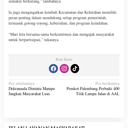
semakin berkurang,” tambahnya.
Ia juga mengingatkan kembali Kecamatan dan Kelurahan memiliki
peran penting dalam mendukung setiap program pemerintah,
termasuk gotong-royong, kebersihan, dan program keindahan.
“Mari kita bersama-sama berkomitmen dan mengajak masyarakat
untuk berpartisipasi,” tukasnya.
Ikuti Kami
N
Pos sebelumnya
Pos berikutnya
Dekranasda Diminta Mampu
Pemkot Palembang Perbaiki 400
a
Jangkau Masyarakat Luas
Titik Lampu Jalan di AAL
v
i
g
a