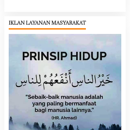
a
s
i
IKLAN LAYANAN MASYARAKAT
p
o
s