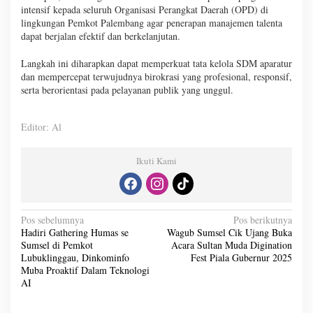
intensif kepada seluruh Organisasi Perangkat Daerah (OPD) di
lingkungan Pemkot Palembang agar penerapan manajemen talenta
dapat berjalan efektif dan berkelanjutan.
Langkah ini diharapkan dapat memperkuat tata kelola SDM aparatur
dan mempercepat terwujudnya birokrasi yang profesional, responsif,
serta berorientasi pada pelayanan publik yang unggul.
Editor: Al
Ikuti Kami
N
Pos sebelumnya
Pos berikutnya
Hadiri Gathering Humas se
Wagub Sumsel Cik Ujang Buka
a
Sumsel di Pemkot
Acara Sultan Muda Digination
v
Lubuklinggau, Dinkominfo
Fest Piala Gubernur 2025
Muba Proaktif Dalam Teknologi
i
AI
g