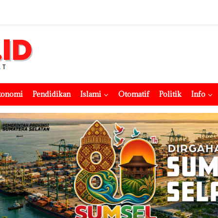
konomi
Pendidikan
Islami
Otomatif
Politik
Info