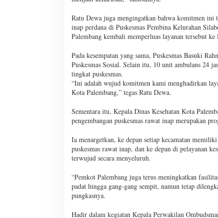
Ratu Dewa juga mengingatkan bahwa komitmen ini te
inap perdana di Puskesmas Pembina Kelurahan Silab
Palembang kembali memperluas layanan tersebut ke 
Pada kesempatan yang sama, Puskesmas Basuki Rahma
Puskesmas Sosial. Selain itu, 10 unit ambulans 24 j
tingkat puskesmas.
“Ini adalah wujud komitmen kami menghadirkan layan
Kota Palembang,” tegas Ratu Dewa.
Sementara itu, Kepala Dinas Kesehatan Kota Palem
pengembangan puskesmas rawat inap merupakan prog
Ia menargetkan, ke depan setiap kecamatan memiliki
puskesmas rawat inap, dan ke depan di pelayanan kese
terwujud secara menyeluruh.
“Pemkot Palembang juga terus meningkatkan fasilit
padat hingga gang-gang sempit, namun tetap dileng
pungkasnya.
Hadir dalam kegiatan Kepala Perwakilan Ombudsman 