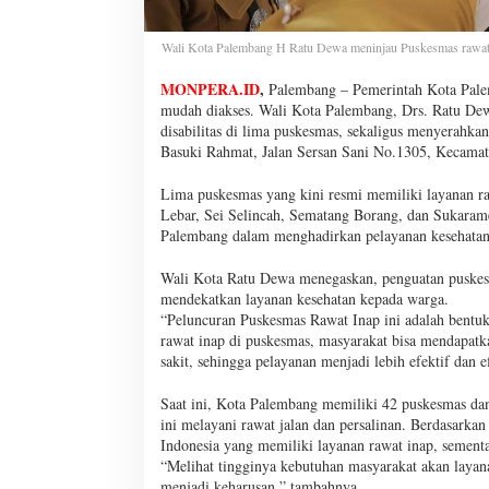
Wali Kota Palembang H Ratu Dewa meninjau Puskesmas rawat 
MONPERA.ID
,
Palembang – Pemerintah Kota Palem
mudah diakses. Wali Kota Palembang, Drs. Ratu De
disabilitas di lima puskesmas, sekaligus menyerahk
Basuki Rahmat, Jalan Sersan Sani No.1305, Kecamat
Lima puskesmas yang kini resmi memiliki layanan r
Lebar, Sei Selincah, Sematang Borang, dan Sukaram
Palembang dalam menghadirkan pelayanan kesehatan 
Wali Kota Ratu Dewa menegaskan, penguatan puskesma
mendekatkan layanan kesehatan kepada warga.
“Peluncuran Puskesmas Rawat Inap ini adalah bent
rawat inap di puskesmas, masyarakat bisa mendapatk
sakit, sehingga pelayanan menjadi lebih efektif dan e
Saat ini, Kota Palembang memiliki 42 puskesmas da
ini melayani rawat jalan dan persalinan. Berdasarkan
Indonesia yang memiliki layanan rawat inap, sementa
“Melihat tingginya kebutuhan masyarakat akan layan
menjadi keharusan,” tambahnya.