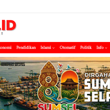
konomi
Pendidikan
Islami
Otomatif
Politik
Info