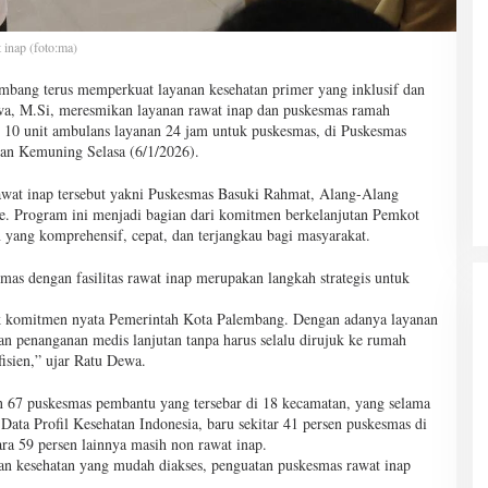
inap (foto:ma)
bang terus memperkuat layanan kesehatan primer yang inklusif dan
wa, M.Si, meresmikan layanan rawat inap dan puskesmas ramah
an 10 unit ambulans layanan 24 jam untuk puskesmas, di Puskesmas
an Kemuning Selasa (6/1/2026).
awat inap tersebut yakni Puskesmas Basuki Rahmat, Alang-Alang
e. Program ini menjadi bagian dari komitmen berkelanjutan Pemkot
yang komprehensif, cepat, dan terjangkau bagi masyarakat.
s dengan fasilitas rawat inap merupakan langkah strategis untuk
uk komitmen nyata Pemerintah Kota Palembang. Dengan adanya layanan
an penanganan medis lanjutan tanpa harus selalu dirujuk ke rumah
fisien,” ujar Ratu Dewa.
n 67 puskesmas pembantu yang tersebar di 18 kecamatan, yang selama
 Data Profil Kesehatan Indonesia, baru sekitar 41 persen puskesmas di
ra 59 persen lainnya masih non rawat inap.
an kesehatan yang mudah diakses, penguatan puskesmas rawat inap