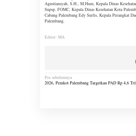
Agustiansyah, S.H., M.Hum, Kepala Dinas Kesehata
Supsp. FOMC, Kepala Dinas Kesehatan Kota Palemb
Cabang Palembang Edy Surlis, Kepala Perangkat Da
Palembang.
Editor: MA
N
Pos sebelumnya
2026, Pemkot Palembang Targetkan PAD Rp 4,6 Tri
a
v
i
g
a
s