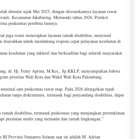
lah dimulai sejak Mei 2025, dengan diresmikannya layanan rawat
eranti, Kecamatan Jakabaring. Memasuki tahun 2026, Pemkot
lima puskesmas pembina lainnya.
t juga resmi menerapkan layanan ramah disabilitas, menyusul
am diserahkan untuk mendukung respons cepat pelayanan kesehatan di
an kesehatan yang inklusif dan berkeadilan bagi seluruh masyarakat
bang, dr. Hj. Fenty Aprina, M.Kes., Sp.KKLP, menyampaikan bahwa
ram prioritas Wali Kota dan Wakil Wali Kota Palembang.
 minimal satu puskesmas rawat inap. Pada 2026 ditargetkan tujuh
hatan tanpa diskriminasi, termasuk bagi penyandang disabilitas, dapat
as ramah disabilitas, termasuk puskesmas yang menjangkau permukiman
kapi peralatan medis yang memadai dan ramah lingkungan,”
RI Provinsi Sumatera Selatan saat ini adalah M. Adrian