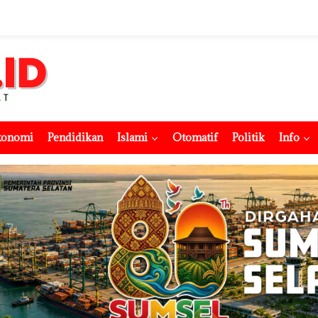
konomi
Pendidikan
Islami
Otomatif
Politik
Info