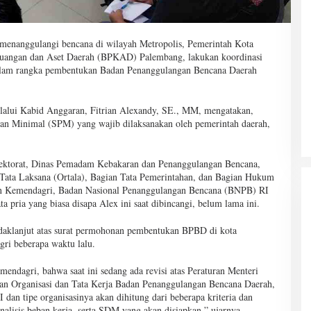
menanggulangi bencana di wilayah Metropolis, Pemerintah Kota
euangan dan Aset Daerah (BPKAD) Palembang, lakukan koordinasi
lam rangka pembentukan Badan Penanggulangan Bencana Daerah
lui Kabid Anggaran, Fitrian Alexandy, SE., MM, mengatakan,
an Minimal (SPM) yang wajib dilaksanakan oleh pemerintah daerah,
ktorat, Dinas Pemadam Kebakaran dan Penanggulangan Bencana,
Tata Laksana (Ortala), Bagian Tata Pemerintahan, dan Bagian Hukum
an Kemendagri, Badan Nasional Penanggulangan Bencana (BNPB) RI
 pria yang biasa disapa Alex ini saat dibincangi, belum lama ini.
ndaklanjut atas surat permohonan pembentukan BPBD di kota
ri beberapa waktu lalu.
dagri, bahwa saat ini sedang ada revisi atas Peraturan Menteri
n Organisasi dan Tata Kerja Badan Penanggulangan Bencana Daerah,
dan tipe organisasinya akan dihitung dari beberapa kriteria dan
lisis beban kerja, serta SDM yang akan disiapkan,” ujarnya.