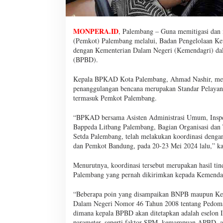
MONPERA.ID
, Palembang – Guna memitigasi dan 
(Pemkot) Palembang melalui, Badan Pengelolaan K
dengan Kementerian Dalam Negeri (Kemendagri) da
(BPBD).
Kepala BPKAD Kota Palembang, Ahmad Nashir, mela
penanggulangan bencana merupakan Standar Pelayan
termasuk Pemkot Palembang.
“BPKAD bersama Asisten Administrasi Umum, Inspe
Bappeda Litbang Palembang, Bagian Organisasi dan 
Setda Palembang, telah melakukan koordinasi deng
dan Pemkot Bandung, pada 20-23 Mei 2024 lalu,” kata
Menurutnya, koordinasi tersebut merupakan hasil ti
Palembang yang pernah dikirimkan kepada Kemendag
“Beberapa poin yang disampaikan BNPB maupun Kemen
Dalam Negeri Nomor 46 Tahun 2008 tentang Pedoma
dimana kepala BPBD akan ditetapkan adalah eselon II 
parameter, seperti faktor SPM, kemampuan APBD, ana