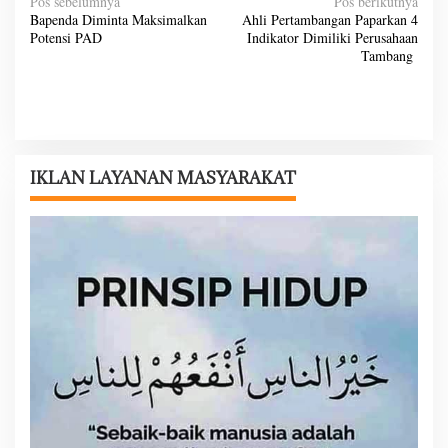
N
Pos sebelumnya
Pos berikutnya
Bapenda Diminta Maksimalkan
Ahli Pertambangan Paparkan 4
a
Potensi PAD
Indikator Dimiliki Perusahaan
v
Tambang
i
g
a
s
IKLAN LAYANAN MASYARAKAT
i
p
o
s