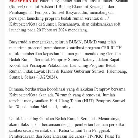
MONPERA.ID
,
Palembang. Pemerintah Propinsi Sumatera Selatan
(Sumsel) melalui Asisten II Bidang Ekonomi Keuangan dan
Pembangunan Pemprov Sumsel Basyaruddin, mematangkan
persiapan launching program bedah rumah serentak di 17
Kabupaten/Kota di Sumsel. Rencananya, akan dilaksanakan soft
launching pada 20 Februari 2024 mendatang.
Basyaruddin mengatakan, seluruh BUMN, BUMD yang telah
menerima proposal permohonan kontribusi program CSR RLTH
untuk memberikan kepastian bantuan guna mendukung Gerakan
Bedah Rumah Serentak Pemprov Sumsel, katanya dalam Rapat
Koordinasi Persiapan Pelaksanaan Launching Program Bedah
Rumah Tidak Layak Huni di Kantor Gubernur Sumsel, Palembang,
Sumsel, Selasa (13/2/2024).
Dimana, berdasarkan koordinasi yang dilakukan Pemprov bersama
Kabupaten/Kota akan ada 78 rumah yang direnovasi. Jumlah
tersebut menyesuaikan Hari Ulang Tahun (HUT) Pemprov Sumsel
ke-78 pada bulan Mei nanti, urainya.
Untuk launching Gerakan Bedah Rumah Serentak. Menurutnya,
akan dilaksanakan bersamaan dengan pemberian bantuan perbaika
sanitasi secara serentak oleh Ketua Umum Tim Penggerak
Pemberdayaan dan Kesejahteraan Keluarga (TP-PKK) Pusat Tri