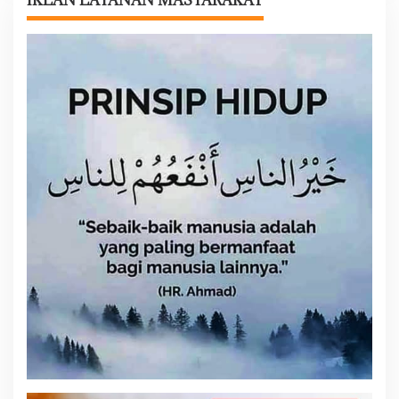
p
o
s