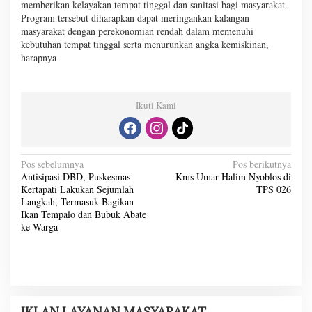
memberikan kelayakan tempat tinggal dan sanitasi bagi masyarakat.
Program tersebut diharapkan dapat meringankan kalangan
masyarakat dengan perekonomian rendah dalam memenuhi
kebutuhan tempat tinggal serta menurunkan angka kemiskinan,
harapnya
Ikuti Kami
N
Pos sebelumnya
Pos berikutnya
Antisipasi DBD, Puskesmas
Kms Umar Halim Nyoblos di
a
Kertapati Lakukan Sejumlah
TPS 026
v
Langkah, Termasuk Bagikan
Ikan Tempalo dan Bubuk Abate
i
ke Warga
g
a
s
i
IKLAN LAYANAN MASYARAKAT