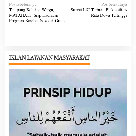
N
Pos sebelumnya
Pos berikutnya
Tampung Keluhan Warga,
Survei LSI Terbaru Elektabilitas
a
MATAHATI Siap Hadirkan
Ratu Dewa Tertinggi
v
Program Berobat-Sekolah Gratis
i
g
a
s
IKLAN LAYANAN MASYARAKAT
i
p
o
s