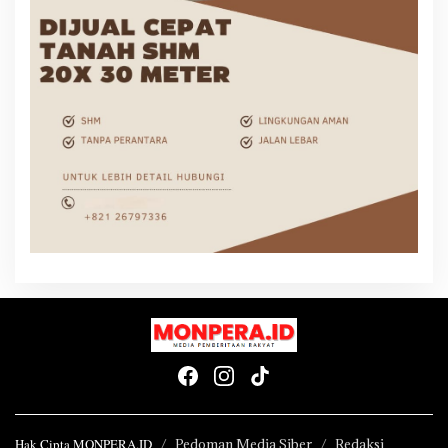
Hak Cipta MONPERA.ID
Pedoman Media Siber
Redaksi