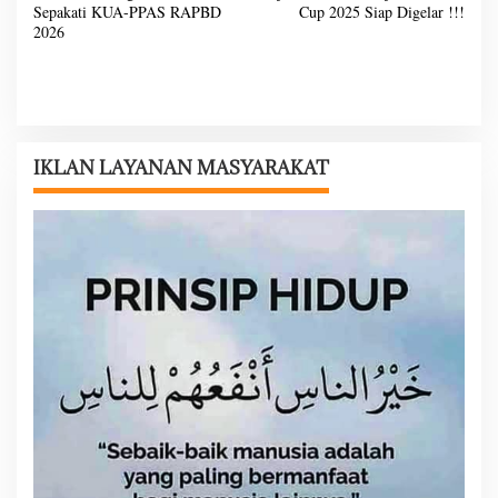
a
Sepakati KUA-PPAS RAPBD
Cup 2025 Siap Digelar !!!
v
2026
i
g
a
s
IKLAN LAYANAN MASYARAKAT
i
p
o
s