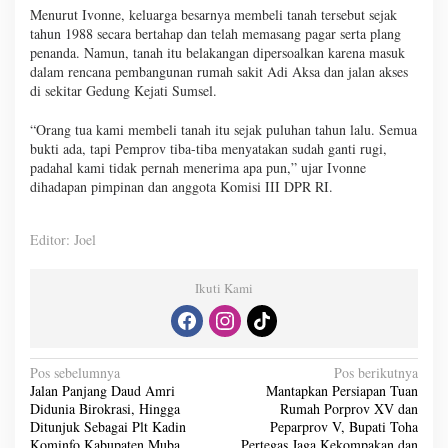
Menurut Ivonne, keluarga besarnya membeli tanah tersebut sejak
tahun 1988 secara bertahap dan telah memasang pagar serta plang
penanda. Namun, tanah itu belakangan dipersoalkan karena masuk
dalam rencana pembangunan rumah sakit Adi Aksa dan jalan akses
di sekitar Gedung Kejati Sumsel.
“Orang tua kami membeli tanah itu sejak puluhan tahun lalu. Semua
bukti ada, tapi Pemprov tiba-tiba menyatakan sudah ganti rugi,
padahal kami tidak pernah menerima apa pun,” ujar Ivonne
dihadapan pimpinan dan anggota Komisi III DPR RI.
Editor: Joel
Ikuti Kami
N
Pos sebelumnya
Pos berikutnya
Jalan Panjang Daud Amri
Mantapkan Persiapan Tuan
a
Didunia Birokrasi, Hingga
Rumah Porprov XV dan
v
Ditunjuk Sebagai Plt Kadin
Peparprov V, Bupati Toha
Kominfo Kabupaten Muba
Pertegas Jaga Kekompakan dan