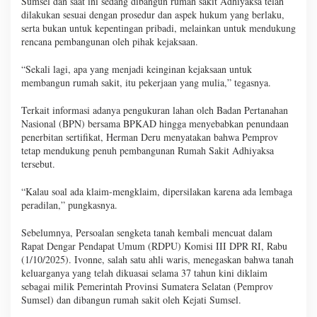
Sumsel dan saat ini sedang dibangun rumah sakit Adhiyaksa telah
dilakukan sesuai dengan prosedur dan aspek hukum yang berlaku,
serta bukan untuk kepentingan pribadi, melainkan untuk mendukung
rencana pembangunan oleh pihak kejaksaan.
“Sekali lagi, apa yang menjadi keinginan kejaksaan untuk
membangun rumah sakit, itu pekerjaan yang mulia,” tegasnya.
Terkait informasi adanya pengukuran lahan oleh Badan Pertanahan
Nasional (BPN) bersama BPKAD hingga menyebabkan penundaan
penerbitan sertifikat, Herman Deru menyatakan bahwa Pemprov
tetap mendukung penuh pembangunan Rumah Sakit Adhiyaksa
tersebut.
“Kalau soal ada klaim-mengklaim, dipersilakan karena ada lembaga
peradilan,” pungkasnya.
Sebelumnya, Persoalan sengketa tanah kembali mencuat dalam
Rapat Dengar Pendapat Umum (RDPU) Komisi III DPR RI, Rabu
(1/10/2025). Ivonne, salah satu ahli waris, menegaskan bahwa tanah
keluarganya yang telah dikuasai selama 37 tahun kini diklaim
sebagai milik Pemerintah Provinsi Sumatera Selatan (Pemprov
Sumsel) dan dibangun rumah sakit oleh Kejati Sumsel.