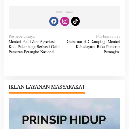
Ikuti Kami
N
Pos sebelumnya
Pos berikutnya
Menteri Fadli Zon Apresiasi
Gubernur HD Dampingi Menteri
a
Kota Palembang Berhasil Gelar
Kebudayaan Buka Pameran
v
Pameran Perangko Nasional
Perangko
i
g
a
s
IKLAN LAYANAN MASYARAKAT
i
p
o
s