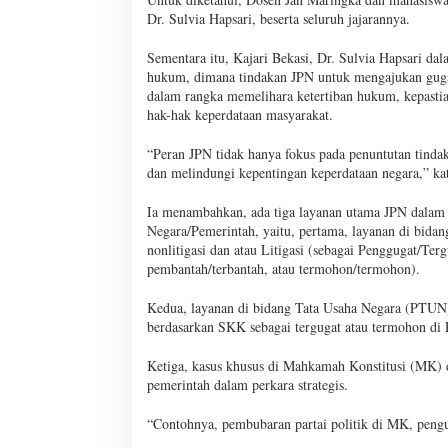
Dr. Sulvia Hapsari, beserta seluruh jajarannya.
Sementara itu, Kajari Bekasi, Dr. Sulvia Hapsari d
hukum, dimana tindakan JPN untuk mengajukan gugat
dalam rangka memelihara ketertiban hukum, kepastia
hak-hak keperdataan masyarakat.
“Peran JPN tidak hanya fokus pada penuntutan tindak
dan melindungi kepentingan keperdataan negara,” ka
Ia menambahkan, ada tiga layanan utama JPN dalam
Negara/Pemerintah, yaitu, pertama, layanan di bidan
nonlitigasi dan atau Litigasi (sebagai Penggugat/Te
pembantah/terbantah, atau termohon/termohon).
Kedua, layanan di bidang Tata Usaha Negara (PTUN)
berdasarkan SKK sebagai tergugat atau termohon d
Ketiga, kasus khusus di Mahkamah Konstitusi (MK
pemerintah dalam perkara strategis.
“Contohnya, pembubaran partai politik di MK, pen