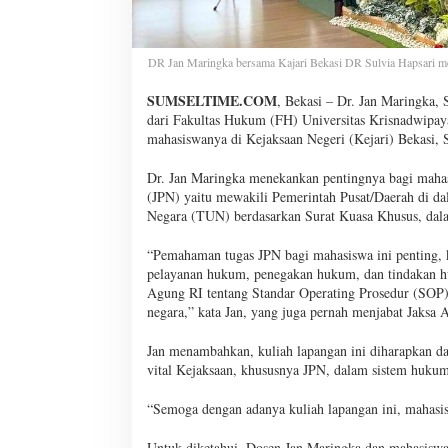
DR Jan Maringka bersama Kajari Bekasi DR Sulvia Hapsari m
SUMSELTIME.COM
, Bekasi – Dr. Jan Maringka
dari Fakultas Hukum (FH) Universitas Krisnadwipay
mahasiswanya di Kejaksaan Negeri (Kejari) Bekasi, S
Dr. Jan Maringka menekankan pentingnya bagi maha
(JPN) yaitu mewakili Pemerintah Pusat/Daerah di da
Negara (TUN) berdasarkan Surat Kuasa Khusus, dal
“Pemahaman tugas JPN bagi mahasiswa ini penting,
pelayanan hukum, penegakan hukum, dan tindakan hu
Agung RI tentang Standar Operating Prosedur (SOP) 
negara,” kata Jan, yang juga pernah menjabat Jaksa 
Jan menambahkan, kuliah lapangan ini diharapkan d
vital Kejaksaan, khususnya JPN, dalam sistem hukum 
“Semoga dengan adanya kuliah lapangan ini, mahasi
Untuk diketahui, Dosen Jan Maringka dan mahasiswan