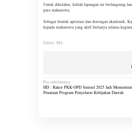
Untuk diketahui, kuliah lapangan ini berlangsung lanc
para mahasiswa.
Sebagai bentuk apresiasi dan dorongan akademik, Ka
kepada mahasiswa yang aktif bertanya selama kegiat
Editor: MA
N
Pos sebelumnya
HD : Rakor PKK-OPD Sumsel 2025 Jadi Momentu
a
Penataan Program Penyelaras Kebijakan Daerah
v
i
g
a