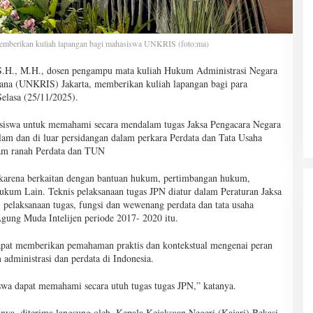
emberikan kuliah lapangan bagi mahasiswa UNKRIS (foto:ma)
, S.H., M.H., dosen pengampu mata kuliah Hukum Administrasi Negara
ana (UNKRIS) Jakarta, memberikan kuliah lapangan bagi para
elasa (25/11/2025).
siswa untuk memahami secara mendalam tugas Jaksa Pengacara Negara
lam dan di luar persidangan dalam perkara Perdata dan Tata Usaha
am ranah Perdata dan TUN
 karena berkaitan dengan bantuan hukum, pertimbangan hukum,
kum Lain. Teknis pelaksanaan tugas JPN diatur dalam Peraturan Jaksa
pelaksanaan tugas, fungsi dan wewenang perdata dan tata usaha
Agung Muda Intelijen periode 2017- 2020 itu.
apat memberikan pemahaman praktis dan kontekstual mengenai peran
administrasi dan perdata di Indonesia.
swa dapat memahami secara utuh tugas tugas JPN,” katanya.
ya, diterima langsung oleh, Kepala Kejaksaan Negeri (Kajari) Bekasi,