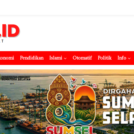
konomi
Pendidikan
Islami
Otomatif
Politik
Info