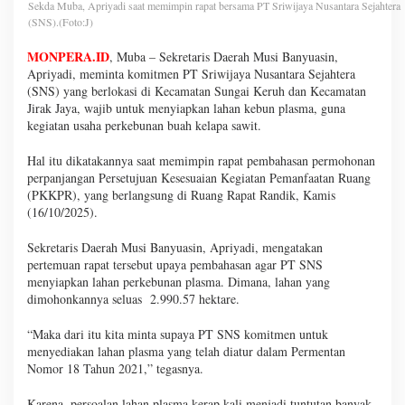
Sekda Muba, Apriyadi saat memimpin rapat bersama PT Sriwijaya Nusantara Sejahtera
(SNS).(Foto:J)
MONPERA.ID
, Muba – Sekretaris Daerah Musi Banyuasin,
Apriyadi, meminta komitmen PT Sriwijaya Nusantara Sejahtera
(SNS) yang berlokasi di Kecamatan Sungai Keruh dan Kecamatan
Jirak Jaya, wajib untuk menyiapkan lahan kebun plasma, guna
kegiatan usaha perkebunan buah kelapa sawit.
Hal itu dikatakannya saat memimpin rapat pembahasan permohonan
perpanjangan Persetujuan Kesesuaian Kegiatan Pemanfaatan Ruang
(PKKPR), yang berlangsung di Ruang Rapat Randik, Kamis
(16/10/2025).
Sekretaris Daerah Musi Banyuasin, Apriyadi, mengatakan
pertemuan rapat tersebut upaya pembahasan agar PT SNS
menyiapkan lahan perkebunan plasma. Dimana, lahan yang
dimohonkannya seluas 2.990.57 hektare.
“Maka dari itu kita minta supaya PT SNS komitmen untuk
menyediakan lahan plasma yang telah diatur dalam Permentan
Nomor 18 Tahun 2021,” tegasnya.
Karena, persoalan lahan plasma kerap kali menjadi tuntutan banyak