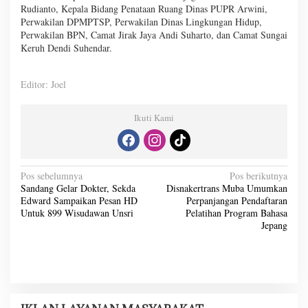
Rudianto, Kepala Bidang Penataan Ruang Dinas PUPR Arwini,
Perwakilan DPMPTSP, Perwakilan Dinas Lingkungan Hidup,
Perwakilan BPN, Camat Jirak Jaya Andi Suharto, dan Camat Sungai
Keruh Dendi Suhendar.
Editor: Joel
Ikuti Kami
N
Pos sebelumnya
Pos berikutnya
Sandang Gelar Dokter, Sekda
Disnakertrans Muba Umumkan
a
Edward Sampaikan Pesan HD
Perpanjangan Pendaftaran
v
Untuk 899 Wisudawan Unsri
Pelatihan Program Bahasa
Jepang
i
g
a
s