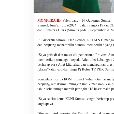
MONPERA.ID
,
Palembang – Pj Gubernur Sumsel El
Sumsel, Jum’at (23/8/2024), dalam rangka Pekan O
dan Sumatera Utara (Sumut) pada 8 September 2024
Pj Gubernur Sumsel Elen Setiadi, S.H.M.S.E menga
dan berjuang menampilkan untuk memberikan yang t
“Saya pribadi dan mewakili pemerintah Provinsi Sum
memberikan semangat kepada Atlet-atlet kebanggan S
berharap para Atlet kita sehat dan mendapatkan pres
selatan”katanya didampingi Pj Ketua TP PKK Sumsel
Sementara, Ketua KONI Sumsel Yulian Gunhar mengu
berjuang semaksimal mungkin untuk menampilkan 
tahun sebelumnya meraih peringkat 16 besar maka pa
“Saya selaku ketua KONI Sumsel sangat berharap pa
ungkapnya
Dimana, untuk peserta atlet Sumsel yang akan men