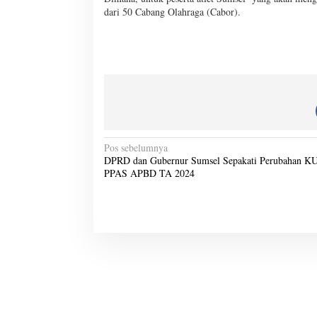
dari 50 Cabang Olahraga (Cabor).
N
Pos sebelumnya
DPRD dan Gubernur Sumsel Sepakati Perubahan K
a
PPAS APBD TA 2024
v
i
g
a
s
i
p