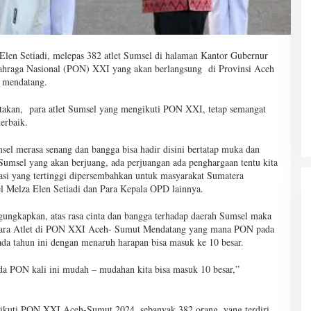
en Setiadi, melepas 382 atlet Sumsel di halaman Kantor Gubernur
lahraga Nasional (PON) XXI yang akan berlangsung di Provinsi Aceh
 mendatang.
takan, para atlet Sumsel yang mengikuti PON XXI, tetap semangat
erbaik.
sel merasa senang dan bangga bisa hadir disini bertatap muka dan
umsel yang akan berjuang, ada perjuangan ada penghargaan tentu kita
tasi yang tertinggi dipersembahkan untuk masyarakat Sumatera
 Melza Elen Setiadi dan Para Kepala OPD lainnya.
ngkapkan, atas rasa cinta dan bangga terhadap daerah Sumsel maka
para Atlet di PON XXI Aceh- Sumut Mendatang yang mana PON pada
da tahun ini dengan menaruh harapan bisa masuk ke 10 besar.
da PON kali ini mudah – mudahan kita bisa masuk 10 besar,”
gikuti PON XXI Aceh-Sumut 2024, sebanyak 382 orang, yang terdiri