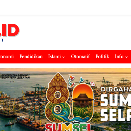
konomi
Pendidikan
Islami
Otomatif
Politik
Info