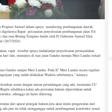
 Propinsi Sumsel dalam upaya mendorong pembangunan daerah,
an digelarnya Rapat percepatan penyelesaian pembangunan jalan Tol
 dan ruas Betung-Tempino-Jambi oleh Pj Gubernur Sumsel Elen
t (26/7/2024).
an, rapat tersebut upaya tindaklanjut penyelesaian permasalahan
 hari lalu, utamanya di ruas jalan Gandus menuju Musi Landas terkait
tama Gandus sampai Musi Landas. Pada IC Musi Landas secara regulasi
engerjaan yang sudah dilakukan Waskita sebelumnya,” katanya.
iselesaikan sesuai dengan aturan perundangan yang ada, terumama UU
Begitu sebaliknya kalau ada persoalan hukum dipersilakan untuk
truksi, sehingga ini harus didorong.
alan dari aparat penegak hukum,kita akan minta pengawalan dari
ng ada pun itu tidak mengganggu untuk pembangunan konstruksi sesuai