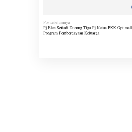
N
Pos sebelumnya
Pj Elen Setiadi Dorong Tiga Pj Ketua PKK Optimal
a
Program Pemberdayaan Keluarga
v
i
g
a
s
i
p
o
s