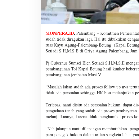
MONPERA.ID
,
Palembang – Komitmen Pemerintah
sudah tidak diragukan lagi. Hal itu dibuktikan deng
ruas Kayu Agung-Palembang-Betung (Kapal Betung)
Setiadi S.H,M.S.E di Griya Agung Palembang, Jum’a
Pj Gubernur Sumsel Elen Setiadi S.H,M.S.E mengatak
pembangunan Tol Kapal Betung hasil kunker beberapa
pembangunan jembatan Musi V.
“Masalah lahan sudah ada proses follow up nya teru
tidak ada persoalan sehingga HK bisa melanjutkan p
Terlepas, nanti disitu ada persoalan hukum, dapat d
pengadaan tanah yang sudah ada proses pembayaran. 
melanjutkannya, karena tidak menghambat proses kons
“Nah jalaupun nanti dilapangan membutuhkan pengaw
para penegak hukum dalam artian sengketa lahan ya