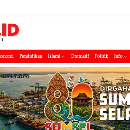
konomi
Pendidikan
Islami
Otomatif
Politik
Info