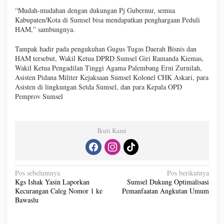
“Mudah-mudahan dengan dukungan Pj Gubernur, semua
Kabupaten/Kota di Sumsel bisa mendapatkan penghargaan Peduli
HAM,” sambungnya.
Tampak hadir pada pengukuhan Gugus Tugas Daerah Bisnis dan
HAM tersebut, Wakil Ketua DPRD Sumsel Giri Ramanda Kiemas,
Wakil Ketua Pengadilan Tinggi Agama Palembang Erni Zurnilah,
Asisten Pidana Militer Kejaksaan Sumsel Kolonel CHK Askari, para
Asisten di lingkungan Setda Sumsel, dan para Kepala OPD
Pemprov Sumsel
Ikuti Kami
N
Pos sebelumnya
Pos berikutnya
Kgs Ishak Yasin Laporkan
Sumsel Dukung Optimalisasi
a
Kecurangan Caleg Nomor 1 ke
Pemanfaatan Angkutan Umum
v
Bawaslu
i