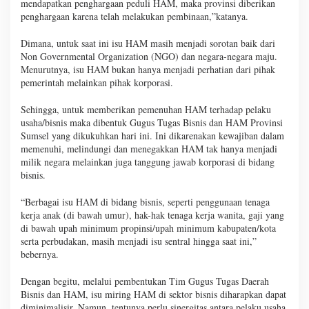
mendapatkan penghargaan peduli HAM, maka provinsi diberikan
penghargaan karena telah melakukan pembinaan,”katanya.
Dimana, untuk saat ini isu HAM masih menjadi sorotan baik dari
Non Governmental Organization (NGO) dan negara-negara maju.
Menurutnya, isu HAM bukan hanya menjadi perhatian dari pihak
pemerintah melainkan pihak korporasi.
Sehingga, untuk memberikan pemenuhan HAM terhadap pelaku
usaha/bisnis maka dibentuk Gugus Tugas Bisnis dan HAM Provinsi
Sumsel yang dikukuhkan hari ini. Ini dikarenakan kewajiban dalam
memenuhi, melindungi dan menegakkan HAM tak hanya menjadi
milik negara melainkan juga tanggung jawab korporasi di bidang
bisnis.
“Berbagai isu HAM di bidang bisnis, seperti penggunaan tenaga
kerja anak (di bawah umur), hak-hak tenaga kerja wanita, gaji yang
di bawah upah minimum propinsi/upah minimum kabupaten/kota
serta perbudakan, masih menjadi isu sentral hingga saat ini,”
bebernya.
Dengan begitu, melalui pembentukan Tim Gugus Tugas Daerah
Bisnis dan HAM, isu miring HAM di sektor bisnis diharapkan dapat
diminimalisir. Namun, tentunya perlu sinergitas antara pelaku usaha