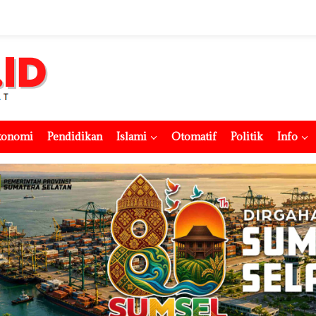
konomi
Pendidikan
Islami
Otomatif
Politik
Info