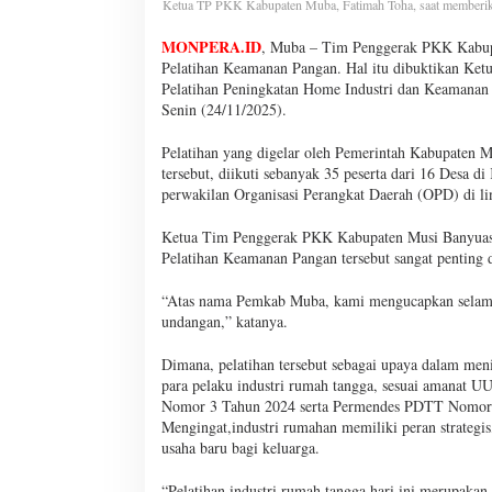
Ketua TP PKK Kabupaten Muba, Fatimah Toha, saat memberika
MONPERA.ID
, Muba – Tim Penggerak PKK Kabup
Pelatihan Keamanan Pangan. Hal itu dibuktikan Ke
Pelatihan Peningkatan Home Industri dan Keamana
Senin (24/11/2025).
Pelatihan yang digelar oleh Pemerintah Kabupaten
tersebut, diikuti sebanyak 35 peserta dari 16 Desa 
perwakilan Organisasi Perangkat Daerah (OPD) di 
Ketua Tim Penggerak PKK Kabupaten Musi Banyuasin
Pelatihan Keamanan Pangan tersebut sangat penting 
“Atas nama Pemkab Muba, kami mengucapkan selamat
undangan,” katanya.
Dimana, pelatihan tersebut sebagai upaya dalam meni
para pelaku industri rumah tangga, sesuai amanat 
Nomor 3 Tahun 2024 serta Permendes PDTT Nomor 5 
Mengingat,industri rumahan memiliki peran strateg
usaha baru bagi keluarga.
“Pelatihan industri rumah tangga hari ini merupakan