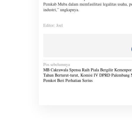
Pemkab Muba dalam memfasilitasi legalitas usaha, 
industri,” ungkapnya.
Editor: Joel
N
Pos sebelumnya
MB Cakrawala Spensa Raih Piala Bergilir Kemenpor
a
Tahun Berturut-turut, Komisi IV DPRD Palembang 
v
Pemkot Beri Perhatian Serius
i
g
a
s
i
p