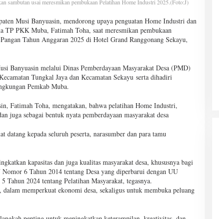
n sambutan usai meresmikan pembukaan Pelatihan Home Industri 2025.(Foto:J)
aten Musi Banyuasin, mendorong upaya penguatan Home Industri dan
tua TP PKK Muba, Fatimah Toha, saat meresmikan pembukaan
n Pangan Tahun Anggaran 2025 di Hotel Grand Ranggonang Sekayu,
 Musi Banyuasin melalui Dinas Pemberdayaan Masyarakat Desa (PMD)
di Kecamatan Tungkal Jaya dan Kecamatan Sekayu serta dihadiri
lingkungan Pemkab Muba.
, Fatimah Toha, mengatakan, bahwa pelatihan Home Industri,
dan juga sebagai bentuk nyata pemberdayaan masyarakat desa
 datang kepada seluruh peserta, narasumber dan para tamu
ngkatkan kapasitas dan juga kualitas masyarakat desa, khususnya bagi
UU Nomor 6 Tahun 2014 tentang Desa yang diperbarui dengan UU
Tahun 2024 tentang Pelatihan Masyarakat, tegasnya.
is, dalam memperkuat ekonomi desa, sekaligus untuk membuka peluang
 langkah penting untuk meningkatkan keterampilan, kreativitas, dan