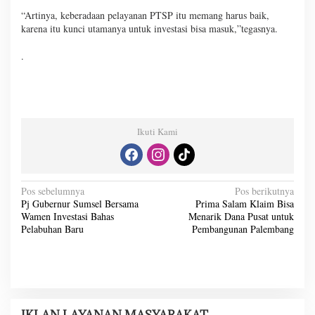
“Artinya, keberadaan pelayanan PTSP itu memang harus baik,
karena itu kunci utamanya untuk investasi bisa masuk,”tegasnya.
.
Ikuti Kami
N
Pos sebelumnya
Pos berikutnya
Pj Gubernur Sumsel Bersama
Prima Salam Klaim Bisa
a
Wamen Investasi Bahas
Menarik Dana Pusat untuk
v
Pelabuhan Baru
Pembangunan Palembang
i
g
a
s