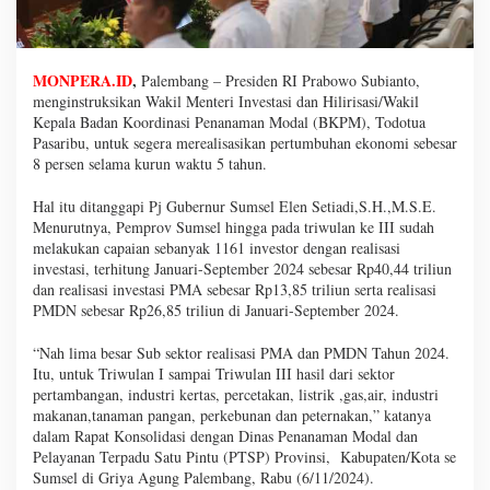
MONPERA.ID
,
Palembang – Presiden RI Prabowo Subianto,
menginstruksikan Wakil Menteri Investasi dan Hilirisasi/Wakil
Kepala Badan Koordinasi Penanaman Modal (BKPM), Todotua
Pasaribu, untuk segera merealisasikan pertumbuhan ekonomi sebesar
8 persen selama kurun waktu 5 tahun.
Hal itu ditanggapi Pj Gubernur Sumsel Elen Setiadi,S.H.,M.S.E.
Menurutnya, Pemprov Sumsel hingga pada triwulan ke III sudah
melakukan capaian sebanyak 1161 investor dengan realisasi
investasi, terhitung Januari-September 2024 sebesar Rp40,44 triliun
dan realisasi investasi PMA sebesar Rp13,85 triliun serta realisasi
PMDN sebesar Rp26,85 triliun di Januari-September 2024.
“Nah lima besar Sub sektor realisasi PMA dan PMDN Tahun 2024.
Itu, untuk Triwulan I sampai Triwulan III hasil dari sektor
pertambangan, industri kertas, percetakan, listrik ,gas,air, industri
makanan,tanaman pangan, perkebunan dan peternakan,” katanya
dalam Rapat Konsolidasi dengan Dinas Penanaman Modal dan
Pelayanan Terpadu Satu Pintu (PTSP) Provinsi, Kabupaten/Kota se
Sumsel di Griya Agung Palembang, Rabu (6/11/2024).