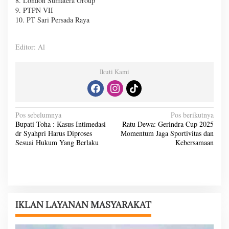
8. London Sumatera Group
9. PTPN VII
10. PT Sari Persada Raya
Editor: Al
Ikuti Kami
N
Pos sebelumnya
Pos berikutnya
Bupati Toha : Kasus Intimedasi
Ratu Dewa: Gerindra Cup 2025
a
dr Syahpri Harus Diproses
Momentum Jaga Sportivitas dan
v
Sesuai Hukum Yang Berlaku
Kebersamaan
i
g
a
s
IKLAN LAYANAN MASYARAKAT
i