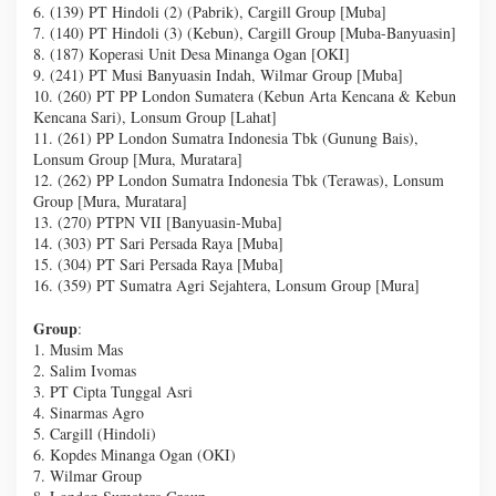
6. (139) PT Hindoli (2) (Pabrik), Cargill Group [Muba]
7. (140) PT Hindoli (3) (Kebun), Cargill Group [Muba-Banyuasin]
8. (187) Koperasi Unit Desa Minanga Ogan [OKI]
9. (241) PT Musi Banyuasin Indah, Wilmar Group [Muba]
10. (260) PT PP London Sumatera (Kebun Arta Kencana & Kebun
Kencana Sari), Lonsum Group [Lahat]
11. (261) PP London Sumatra Indonesia Tbk (Gunung Bais),
Lonsum Group [Mura, Muratara]
12. (262) PP London Sumatra Indonesia Tbk (Terawas), Lonsum
Group [Mura, Muratara]
13. (270) PTPN VII [Banyuasin-Muba]
14. (303) PT Sari Persada Raya [Muba]
15. (304) PT Sari Persada Raya [Muba]
16. (359) PT Sumatra Agri Sejahtera, Lonsum Group [Mura]
Group
:
1. Musim Mas
2. Salim Ivomas
3. PT Cipta Tunggal Asri
4. Sinarmas Agro
5. Cargill (Hindoli)
6. Kopdes Minanga Ogan (OKI)
7. Wilmar Group