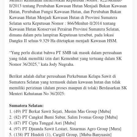
ll/2013 tentang Perubahan Kawasan Hutan Menjadi Bukan Kawasan
Hutan, Perubahan Fungsi Kawasan Hutan, dan Perubahan Bukan
Kawasan Hutan Menjadi Kawasan Hutan di Provinsi Sumatera
Selatan serta Keputusan Nomor : 866/Menhut-ll/2014 tentang
Kawasan Hutan Konservasi Perairan Provinsi Sumatera Selatan,
dimana dalam peta lampiran Keputusan tersebut, pada lokasi
Dangku II seluas 9.329 Ha ditetapkan menjadi Kawasan HSM.
“Yang perlu dicatat bahwa PT SMB tak masuk dalam perusahaan
yang tidak memiliki izin dari Kemenhut yang tertuang dalam SK
Nomor 36/2025,” kata Jody Nugraha.
Berikut adalah daftar perusahaan Perkebunan Kelapa Sawit di
Sumatera Selatan yang termasuk dalam kawasan hutan dan tidak
memiliki perizinan (dalam proses maupun di tolak) Berdasarkan SK
Menteri Kehutanan No 36/2025:
Sumatera Selatan:
1. (49) PT Berkat Sawit Sejati, Musim Mas Group [Muba]
2. (82) PT Cangkul Bumi Subur, Salim Ivomas Group [Muba]
3. (87) PT Cipta Tunggal Asri [Muba]
4. (97) PT Djuanda Sawit Lestari, Sinarmas Agro Group [Mura]
5. (138) PT Hindoli (1), Cargill Group, [Muba-Banyuasin]