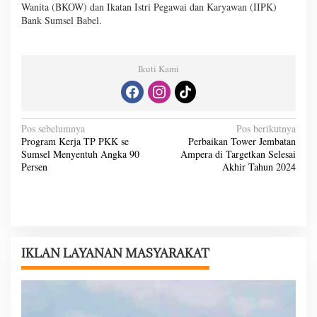
Wanita (BKOW) dan Ikatan Istri Pegawai dan Karyawan (IIPK)
Bank Sumsel Babel.
Ikuti Kami
N
Pos sebelumnya
Pos berikutnya
Program Kerja TP PKK se
Perbaikan Tower Jembatan
a
Sumsel Menyentuh Angka 90
Ampera di Targetkan Selesai
v
Persen
Akhir Tahun 2024
i
g
a
s
IKLAN LAYANAN MASYARAKAT
i
p
o