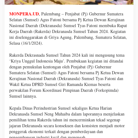
MONPERA.UD
,
Palembang – Penjabat (Pj) Gubernur Sumatera
Selatan (Sumsel) Agus Fatoni bersama Pj Ketua Dewan Kerajinan
Nasional Daerah (Dekranasda) Sumsel Tyas Fatoni membuka Rapat
Kerja Daerah (Rakerda) Dekranasda Sumsel Tahun 2024. Kegiatan
ini diselenggarakan di Griya Agung, Palembang, Sumatera Selatan,
Selasa (16/1/2024).
Rakerda Dekrasnada Sumsel Tahun 2024 kali ini mengusung tema
‘Kriya Unggul Indonesia Maju’. Pembukaan kegiatan ini ditandai
dengan pemukulan kentongan oleh Penjabat (Pj) Gubernur
Sumatera Selatan (Sumsel) Agus Fatoni bersama Pj Ketua Dewan
Kerajinan Nasional Daerah (Dekranasda) Sumsel Tyas Fatoni dan
Wakil Ketua DPRD Sumsel Giri Ramanda Kiemas beserta
perwakilan Forum Koordinasi Pimpinan Daerah (Forkopimda)
Sumsel lainnya.
Kepala Dinas Perindustrian Sumsel sekaligus Ketua Harian
Dekranasda Sumsel Neng Muhaiba dalam laporannya menjelaskan
pemilihan tema Rakerda tahun ini mencerminkan tekad segenap
jajaran Dekranasda secara konsekuen dan konsisten menjadi motor
penggerak ekonomi terkait dengan pemberdayaan dan
pengembangan industri kecil dan menengah.