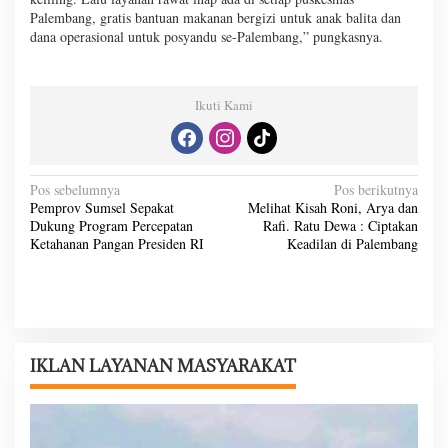
Palembang, gratis bantuan makanan bergizi untuk anak balita dan
dana operasional untuk posyandu se-Palembang,” pungkasnya.
Ikuti Kami
N
Pos sebelumnya
Pos berikutnya
Pemprov Sumsel Sepakat
Melihat Kisah Roni, Arya dan
a
Dukung Program Percepatan
Rafi. Ratu Dewa : Ciptakan
v
Ketahanan Pangan Presiden RI
Keadilan di Palembang
i
g
a
s
IKLAN LAYANAN MASYARAKAT
i
p
o