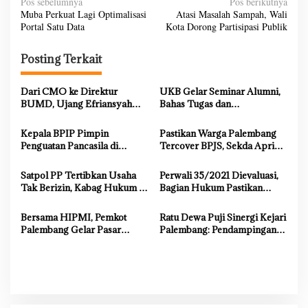
N
Pos sebelumnya
Pos berikutnya
Muba Perkuat Lagi Optimalisasi
Atasi Masalah Sampah, Wali
a
Portal Satu Data
Kota Dorong Partisipasi Publik
v
i
Posting Terkait
g
Dari CMO ke Direktur
UKB Gelar Seminar Alumni,
a
BUMD, Ujang Efriansyah
Bahas Tugas dan
s
Buktikan Konsistensi dan
Kewenangan DPRD dalam
Integritas dalam Memimpin
Menyalurkan Aspirasi Rakyat
Kepala BPIP Pimpin
Pastikan Warga Palembang
i
Penguatan Pancasila di
Tercover BPJS, Sekda Aprizal
p
Palembang
Hasyim Terima Audiensi
BPJS Kesehatan
o
Satpol PP Tertibkan Usaha
Perwali 35/2021 Dievaluasi,
Tak Berizin, Kabag Hukum :
Bagian Hukum Pastikan
s
Langkah Pemkot Sesuai
Aturan Penuhi Prinsip HAM
Prosedur
Bersama HIPMI, Pemkot
Ratu Dewa Puji Sinergi Kejari
Palembang Gelar Pasar
Palembang: Pendampingan
Murah di Griya Borang Indah
Hukum Akselerasi
Pembangunan Kota