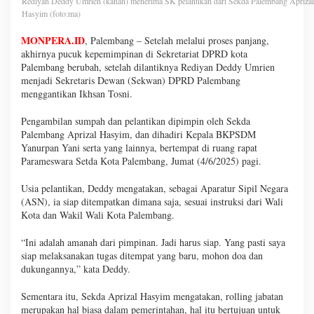
Rediyan Deddy Umrien (kanan) menerima SK pelantikan dari Sekda Palembang Aprizal
Hasyim (foto:ma)
MONPERA.ID
, Palembang – Setelah melalui proses panjang,
akhirnya pucuk kepemimpinan di Sekretariat DPRD kota
Palembang berubah, setelah dilantiknya Rediyan Deddy Umrien
menjadi Sekretaris Dewan (Sekwan) DPRD Palembang
menggantikan Ikhsan Tosni.
Pengambilan sumpah dan pelantikan dipimpin oleh Sekda
Palembang Aprizal Hasyim, dan dihadiri Kepala BKPSDM
Yanurpan Yani serta yang lainnya, bertempat di ruang rapat
Parameswara Setda Kota Palembang, Jumat (4/6/2025) pagi.
Usia pelantikan, Deddy mengatakan, sebagai Aparatur Sipil Negara
(ASN), ia siap ditempatkan dimana saja, sesuai instruksi dari Wali
Kota dan Wakil Wali Kota Palembang.
“Ini adalah amanah dari pimpinan. Jadi harus siap. Yang pasti saya
siap melaksanakan tugas ditempat yang baru, mohon doa dan
dukungannya,” kata Deddy.
Sementara itu, Sekda Aprizal Hasyim mengatakan, rolling jabatan
merupakan hal biasa dalam pemerintahan, hal itu bertujuan untuk