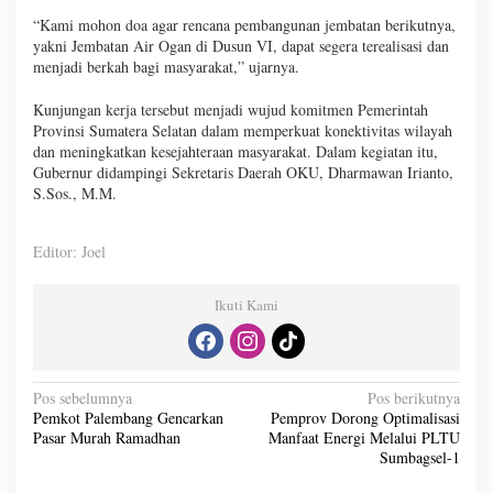
“Kami mohon doa agar rencana pembangunan jembatan berikutnya,
yakni Jembatan Air Ogan di Dusun VI, dapat segera terealisasi dan
menjadi berkah bagi masyarakat,” ujarnya.
Kunjungan kerja tersebut menjadi wujud komitmen Pemerintah
Provinsi Sumatera Selatan dalam memperkuat konektivitas wilayah
dan meningkatkan kesejahteraan masyarakat. Dalam kegiatan itu,
Gubernur didampingi Sekretaris Daerah OKU, Dharmawan Irianto,
S.Sos., M.M.
Editor: Joel
Ikuti Kami
N
Pos sebelumnya
Pos berikutnya
Pemkot Palembang Gencarkan
Pemprov Dorong Optimalisasi
a
Pasar Murah Ramadhan
Manfaat Energi Melalui PLTU
v
Sumbagsel-1