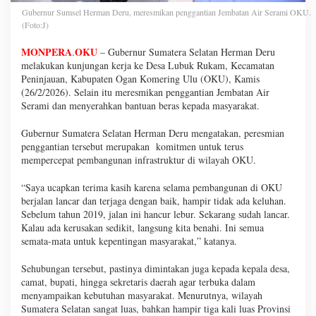
Gubernur Sumsel Herman Deru, meresmikan penggantian Jembatan Air Serami OKU.
(Foto:J)
MONPERA
OKU
.
– Gubernur Sumatera Selatan Herman Deru
melakukan kunjungan kerja ke Desa Lubuk Rukam, Kecamatan
Peninjauan, Kabupaten Ogan Komering Ulu (OKU), Kamis
(26/2/2026). Selain itu meresmikan penggantian Jembatan Air
Serami dan menyerahkan bantuan beras kepada masyarakat.
Gubernur Sumatera Selatan Herman Deru mengatakan, peresmian
penggantian tersebut merupakan komitmen untuk terus
mempercepat pembangunan infrastruktur di wilayah OKU.
“Saya ucapkan terima kasih karena selama pembangunan di OKU
berjalan lancar dan terjaga dengan baik, hampir tidak ada keluhan.
Sebelum tahun 2019, jalan ini hancur lebur. Sekarang sudah lancar.
Kalau ada kerusakan sedikit, langsung kita benahi. Ini semua
semata-mata untuk kepentingan masyarakat,” katanya.
Sehubungan tersebut, pastinya dimintakan juga kepada kepala desa,
camat, bupati, hingga sekretaris daerah agar terbuka dalam
menyampaikan kebutuhan masyarakat. Menurutnya, wilayah
Sumatera Selatan sangat luas, bahkan hampir tiga kali luas Provinsi