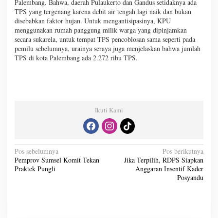
Palembang. Bahwa, daerah Pulaukerto dan Gandus setidaknya ada
TPS yang tergenang karena debit air tengah lagi naik dan bukan
disebabkan faktor hujan. Untuk mengantisipasinya, KPU
menggunakan rumah panggung milik warga yang dipinjamkan
secara sukarela, untuk tempat TPS pencoblosan sama seperti pada
pemilu sebelumnya, urainya seraya juga menjelaskan bahwa jumlah
TPS di kota Palembang ada 2.272 ribu TPS.
Ikuti Kami
N
Pos sebelumnya
Pos berikutnya
Pemprov Sumsel Komit Tekan
Jika Terpilih, RDPS Siapkan
a
Praktek Pungli
Anggaran Insentif Kader
v
Posyandu
i
g