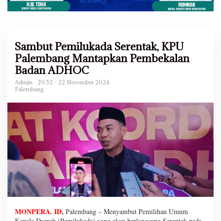
Sambut Pemilukada Serentak, KPU
Palembang Mantapkan Pembekalan
Badan ADHOC
Admin
20:52 - 22 November 2024
Palembang
MONPERA. ID
,
Palembang – Menyambut Pemilihan Umum
Kepala Daerah (Pemilukada) yang akan berlangsung Serentak pada