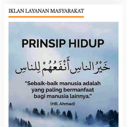
a
s
IKLAN LAYANAN MASYARAKAT
i
p
o
s