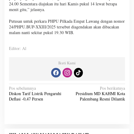
24.00 Sementara diajukan itu hari Kamis pukul 14 lewat berapa
menit gitu,” jelasnya.
Putusan untuk perkara PHPU Pilkada Empat Lawang dengan nomor
24/PHPU.BUP-XXIII/2025 tersebut diagendakan akan dibacakan
malam nanti sekitar pukul 19.30 WIB.
Editor: Al
Ikuti Kami
N
Pos sebelumnya
Pos berikutnya
Diskon Tarif Listrik Pengaruhi
Presidium MD KAHMI Kota
a
Deflasi -0,47 Persen
Palembang Resmi Dilantik
v
i
g
a