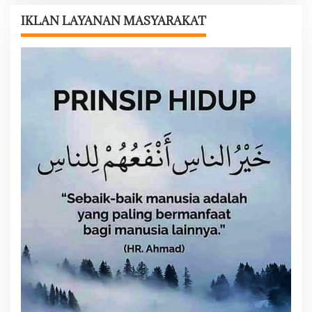
s
IKLAN LAYANAN MASYARAKAT
i
p
o
s