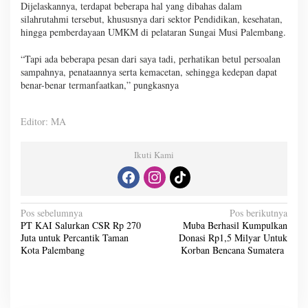
Dijelaskannya, terdapat beberapa hal yang dibahas dalam
silahrutahmi tersebut, khususnya dari sektor Pendidikan, kesehatan,
hingga pemberdayaan UMKM di pelataran Sungai Musi Palembang.
“Tapi ada beberapa pesan dari saya tadi, perhatikan betul persoalan
sampahnya, penataannya serta kemacetan, sehingga kedepan dapat
benar-benar termanfaatkan,” pungkasnya
Editor: MA
Ikuti Kami
N
Pos sebelumnya
Pos berikutnya
PT KAI Salurkan CSR Rp 270
Muba Berhasil Kumpulkan
a
Juta untuk Percantik Taman
Donasi Rp1,5 Milyar Untuk
v
Kota Palembang
Korban Bencana Sumatera
i
g