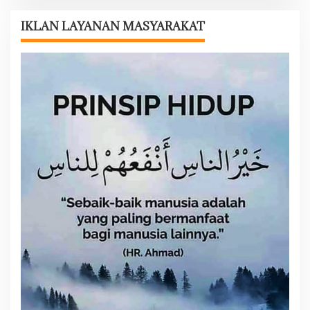
a
s
IKLAN LAYANAN MASYARAKAT
i
p
o
s