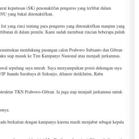
at keputusan (SK) penonaktifan pengurus yang terlibat dalam
NU yang bakal dinonaktifkan.
ist yang rinci tentang para pengurus yang dinonaktifkan maupun yang
erlibatan di dalam pemilu. Kami sudah membuat rincian beberapa puluh
i memutuskan mendukung pasangan calon Prabowo Subianto dan Gibran
aku siap masuk ke Tim Kampanye Nasional atau menjadi jurkamnas.
ari awal sepulang saya umrah. Saya menyampaikan posisi dukungan saya
IP Juanda Surabaya di Sidoarjo, dilansir detikJatim, Rabu
struktur TKN Prabowo-Gibran. Ia juga siap menjadi jurkamnas untuk
asnya.
 ada berkaitan dengan kampanye karena masih menjabat sebagai kepala