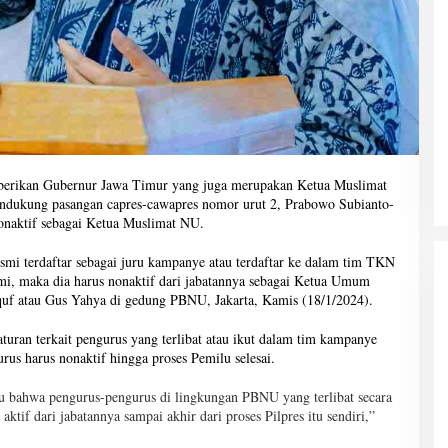
diberikan Gubernur Jawa Timur yang juga merupakan Ketua Muslimat
endukung pasangan capres-cawapres nomor urut 2, Prabowo Subianto-
onaktif sebagai Ketua Muslimat NU.
smi terdaftar sebagai juru kampanye atau terdaftar ke dalam tim TKN
mi, maka dia harus nonaktif dari jabatannya sebagai Ketua Umum
uf atau Gus Yahya di gedung PBNU, Jakarta, Kamis (18/1/2024).
ran terkait pengurus yang terlibat atau ikut dalam tim kampanye
us harus nonaktif hingga proses Pemilu selesai.
tu bahwa pengurus-pengurus di lingkungan PBNU yang terlibat secara
ktif dari jabatannya sampai akhir dari proses Pilpres itu sendiri,”