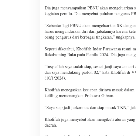
Dia juga menyampaikan PBNU akan mengeluarkan sur
kegiatan pemilu. Dia menyebut puluhan pengurus PB
“Sebentar lagi PBNU akan mengeluarkan SK dengan l
harus mengundurkan diri dari jabatannya karena ket
orang pengurus dari berbagai tingkatan,” ungkapnya.
Seperti diketahui, Khofifah Indar Parawansa resm
Rakabuming Raka pada Pemilu 2024. Dia juga meng
“Insyaallah saya sudah siap, sesuai janji saya Janu
dan saya mendukung paslon 02,” kata Khofifah di VV
(10/1/2024).
Khofifah menegaskan kesiapan dirinya masuk dalam 
keliling memenangkan Prabowo-Gibran.
“Saya siap jadi jurkamnas dan siap masuk TKN,” jel
Khofifah juga menyebut akan mengikuti aturan yang
daerah.