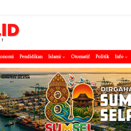
konomi
Pendidikan
Islami
Otomatif
Politik
Info