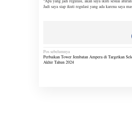
“Apa yang jadi regulasi, akan saya ikuti sesuai atura
Jadi saya siap ikuti regulasi yang ada karena saya ma
N
Pos sebelumnya
Perbaikan Tower Jembatan Ampera di Targetkan Sele
a
Akhir Tahun 2024
v
i
g
a
s
i
p
o