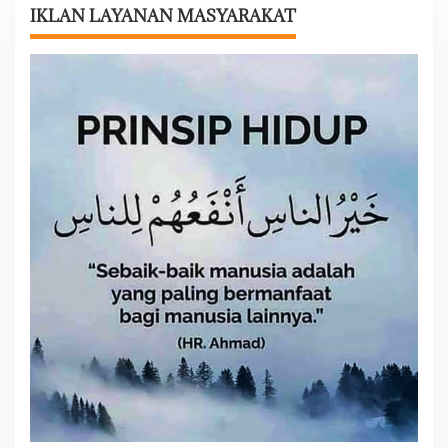
i
IKLAN LAYANAN MASYARAKAT
p
o
s