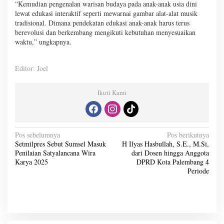
“Kemudian pengenalan warisan budaya pada anak-anak usia dini
lewat edukasi interaktif seperti mewarnai gambar alat-alat musik
tradisional. Dimana pendekatan edukasi anak-anak harus terus
berevolusi dan berkembang mengikuti kebutuhan menyesuaikan
waktu,” ungkapnya.
Editor: Joel
Ikuti Kami
N
Pos sebelumnya
Pos berikutnya
Setmilpres Sebut Sumsel Masuk
H Ilyas Hasbullah, S.E., M.Si,
a
Penilaian Satyalancana Wira
dari Dosen hingga Anggota
v
Karya 2025
DPRD Kota Palembang 4
Periode
i
g
a
s