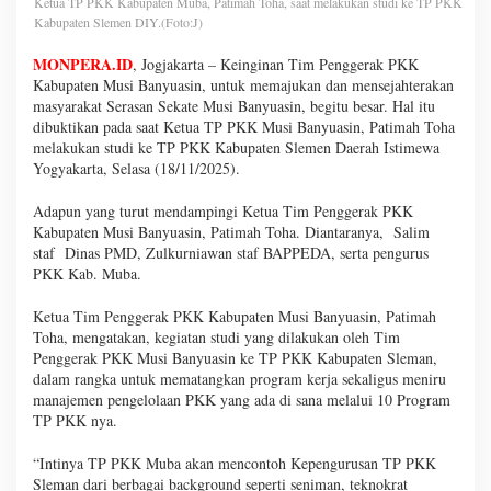
Ketua TP PKK Kabupaten Muba, Patimah Toha, saat melakukan studi ke TP PKK
Kabupaten Slemen DIY.(Foto:J)
MONPERA.ID
, Jogjakarta – Keinginan Tim Penggerak PKK
Kabupaten Musi Banyuasin, untuk memajukan dan mensejahterakan
masyarakat Serasan Sekate Musi Banyuasin, begitu besar. Hal itu
dibuktikan pada saat Ketua TP PKK Musi Banyuasin, Patimah Toha
melakukan studi ke TP PKK Kabupaten Slemen Daerah Istimewa
Yogyakarta, Selasa (18/11/2025).
Adapun yang turut mendampingi Ketua Tim Penggerak PKK
Kabupaten Musi Banyuasin, Patimah Toha. Diantaranya, Salim
staf Dinas PMD, Zulkurniawan staf BAPPEDA, serta pengurus
PKK Kab. Muba.
Ketua Tim Penggerak PKK Kabupaten Musi Banyuasin, Patimah
Toha, mengatakan, kegiatan studi yang dilakukan oleh Tim
Penggerak PKK Musi Banyuasin ke TP PKK Kabupaten Sleman,
dalam rangka untuk mematangkan program kerja sekaligus meniru
manajemen pengelolaan PKK yang ada di sana melalui 10 Program
TP PKK nya.
“Intinya TP PKK Muba akan mencontoh Kepengurusan TP PKK
Sleman dari berbagai background seperti seniman, teknokrat