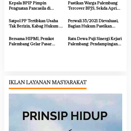
i
Integritas dalam Memimpin
Menyalurkan Aspirasi Rakyat
Kepala BPIP Pimpin
Pastikan Warga Palembang
p
Penguatan Pancasila di
Tercover BPJS, Sekda Aprizal
Palembang
Hasyim Terima Audiensi
o
BPJS Kesehatan
Satpol PP Tertibkan Usaha
Perwali 35/2021 Dievaluasi,
s
Tak Berizin, Kabag Hukum :
Bagian Hukum Pastikan
Langkah Pemkot Sesuai
Aturan Penuhi Prinsip HAM
Prosedur
Bersama HIPMI, Pemkot
Ratu Dewa Puji Sinergi Kejari
Palembang Gelar Pasar
Palembang: Pendampingan
Murah di Griya Borang Indah
Hukum Akselerasi
Pembangunan Kota
IKLAN LAYANAN MASYARAKAT