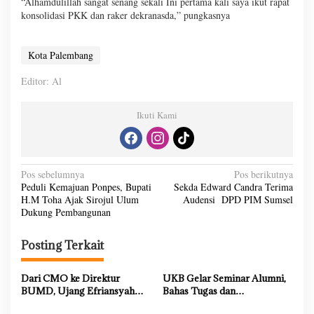
“Alhamdulillah sangat senang sekali Ini pertama kali saya ikut rapat
konsolidasi PKK dan raker dekranasda,” pungkasnya
Kota Palembang
Editor: Al
Ikuti Kami
N
Pos sebelumnya
Pos berikutnya
Peduli Kemajuan Ponpes, Bupati
Sekda Edward Candra Terima
a
H.M Toha Ajak Sirojul Ulum
Audensi DPD PIM Sumsel
v
Dukung Pembangunan
i
Posting Terkait
g
a
Dari CMO ke Direktur
UKB Gelar Seminar Alumni,
s
BUMD, Ujang Efriansyah
Bahas Tugas dan
Buktikan Konsistensi dan
Kewenangan DPRD dalam