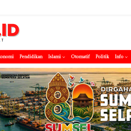
konomi
Pendidikan
Islami
Otomatif
Politik
Info