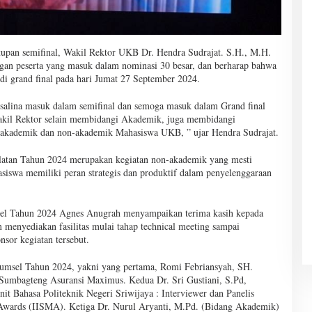
tupan semifinal, Wakil Rektor UKB Dr. Hendra Sudrajat. S.H., M.H.
gan peserta yang masuk dalam nominasi 30 besar, dan berharap bahwa
n di grand final pada hari Jumat 27 September 2024.
salina masuk dalam semifinal dan semoga masuk dalam Grand final
akil Rektor selain membidangi Akademik, juga membidangi
akademik dan non-akademik Mahasiswa UKB, ” ujar Hendra Sudrajat.
atan Tahun 2024 merupakan kegiatan non-akademik yang mesti
iswa memiliki peran strategis dan produktif dalam penyelenggaraan
sel Tahun 2024 Agnes Anugrah menyampaikan terima kasih kepada
 menyediakan fasilitas mulai tahap technical meeting sampai
nsor kegiatan tersebut.
Sumsel Tahun 2024, yakni yang pertama, Romi Febriansyah, SH.
Sumbagteng Asuransi Maximus. Kedua Dr. Sri Gustiani, S.Pd,
 Bahasa Politeknik Negeri Sriwijaya : Interviewer dan Panelis
i Awards (IISMA). Ketiga Dr. Nurul Aryanti, M.Pd. (Bidang Akademik)