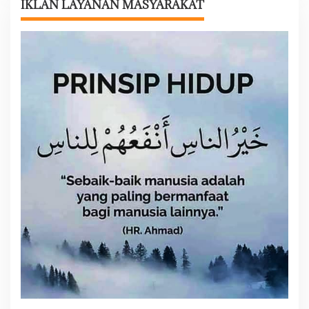
s
IKLAN LAYANAN MASYARAKAT
i
p
o
s