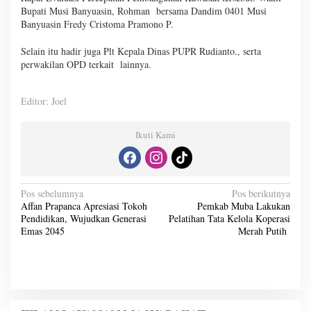
Bupati Musi Banyuasin, Rohman bersama Dandim 0401 Musi
Banyuasin Fredy Cristoma Pramono P.
Selain itu hadir juga Plt Kepala Dinas PUPR Rudianto., serta
perwakilan OPD terkait lainnya.
Editor: Joel
Ikuti Kami
N
Pos sebelumnya
Pos berikutnya
Affan Prapanca Apresiasi Tokoh
Pemkab Muba Lakukan
a
Pendidikan, Wujudkan Generasi
Pelatihan Tata Kelola Koperasi
v
Emas 2045
Merah Putih
i
g
a