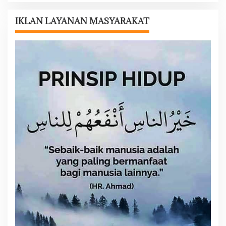
s
i
IKLAN LAYANAN MASYARAKAT
p
o
s