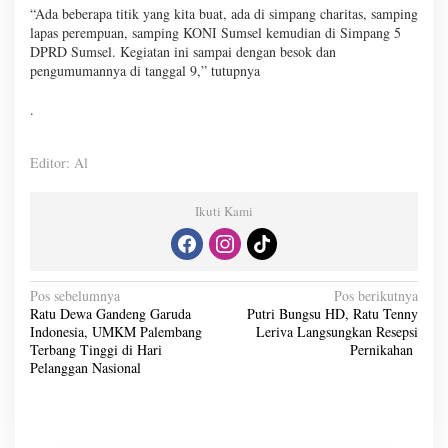
“Ada beberapa titik yang kita buat, ada di simpang charitas, samping
lapas perempuan, samping KONI Sumsel kemudian di Simpang 5
DPRD Sumsel. Kegiatan ini sampai dengan besok dan
pengumumannya di tanggal 9,” tutupnya
.
Editor: Al
Ikuti Kami
N
Pos sebelumnya
Pos berikutnya
Ratu Dewa Gandeng Garuda
Putri Bungsu HD, Ratu Tenny
a
Indonesia, UMKM Palembang
Leriva Langsungkan Resepsi
v
Terbang Tinggi di Hari
Pernikahan
Pelanggan Nasional
i
g
a