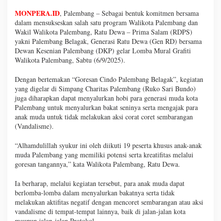
MONPERA.ID
, Palembang – Sebagai bentuk komitmen bersama
dalam mensukseskan salah satu program Walikota Palembang dan
Wakil Walikota Palembang, Ratu Dewa – Prima Salam (RDPS)
yakni Palembang Belagak, Generasi Ratu Dewa (Gen RD) bersama
Dewan Kesenian Palembang (DKP) gelar Lomba Mural Grafiti
Walikota Palembang, Sabtu (6/9/2025).
Dengan bertemakan “Goresan Cindo Palembang Belagak”, kegiatan
yang digelar di Simpang Charitas Palembang (Ruko Sari Bundo)
juga diharapkan dapat menyalurkan hobi para generasi muda kota
Palembang untuk menyalurkan bakat seninya serta mengajak para
anak muda untuk tidak melakukan aksi corat coret sembarangan
(Vandalisme).
“Alhamdulillah syukur ini oleh diikuti 19 peserta khusus anak-anak
muda Palembang yang memiliki potensi serta kreatifitas melalui
goresan tangannya,” kata Walikota Palembang, Ratu Dewa.
Ia berharap, melalui kegiatan tersebut, para anak muda dapat
berlomba-lomba dalam menyalurkan bakatnya serta tidak
melakukan aktifitas negatif dengan mencoret sembarangan atau aksi
vandalisme di tempat-tempat lainnya, baik di jalan-jalan kota
maupun jalan-jalan Protokol.